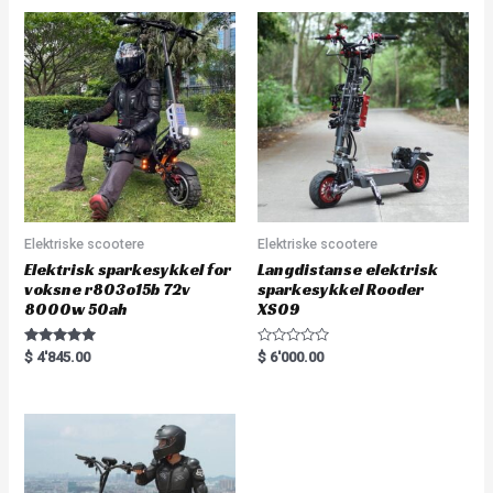
d
0
o
u
t
o
f
5
Elektriske scootere
Elektriske scootere
Elektrisk sparkesykkel for
Langdistanse elektrisk
voksne r803o15b 72v
sparkesykkel Rooder
8000w 50ah
XS09
Rated
R
$
4'845.00
$
6'000.00
5.00
a
out of 5
t
e
d
0
o
u
t
o
f