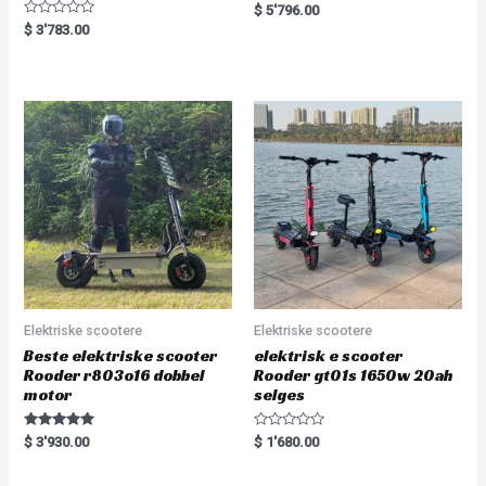
R
$
5'796.00
a
R
$
3'783.00
t
a
e
t
d
e
0
d
o
0
u
o
t
u
o
t
f
o
5
f
5
Elektriske scootere
Elektriske scootere
Beste elektriske scooter
elektrisk e scooter
Rooder r803o16 dobbel
Rooder gt01s 1650w 20ah
motor
selges
Rated
R
$
3'930.00
$
1'680.00
5.00
a
out of 5
t
e