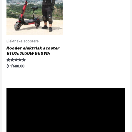
5
Elektriske scootere
Rooder elektrisk scooter
GT01s 1650W 960Wh
Rated
$
1'680.00
5.00
out of 5