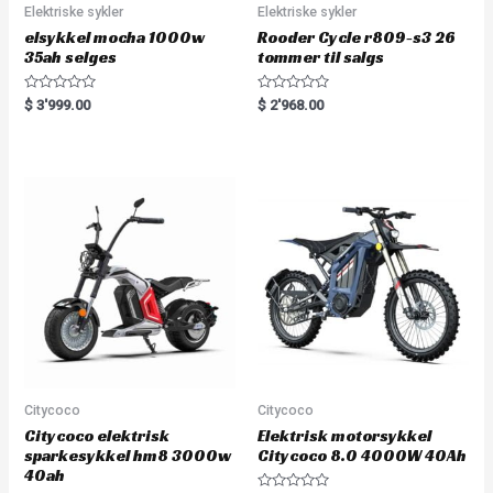
Elektriske sykler
Elektriske sykler
elsykkel mocha 1000w
Rooder Cycle r809-s3 26
35ah selges
tommer til salgs
R
R
$
3'999.00
$
2'968.00
a
a
t
t
e
e
d
d
0
0
o
o
u
u
t
t
o
o
f
f
5
5
Citycoco
Citycoco
Citycoco elektrisk
Elektrisk motorsykkel
sparkesykkel hm8 3000w
Citycoco 8.0 4000W 40Ah
40ah