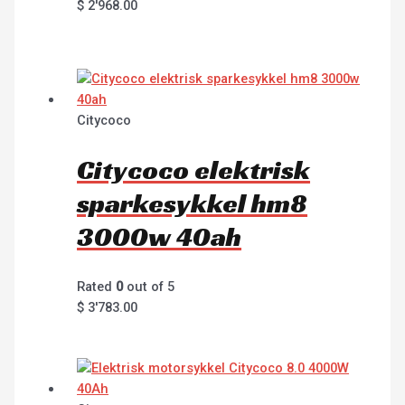
$
2'968.00
Citycoco
Citycoco elektrisk
sparkesykkel hm8
3000w 40ah
Rated
0
out of 5
$
3'783.00