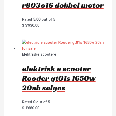
r803o16 dobbel motor
Rated
5.00
out of 5
$
3'930.00
Elektriske scootere
elektrisk e scooter
Rooder gt01s 1650w
20ah selges
Rated
0
out of 5
$
1'680.00