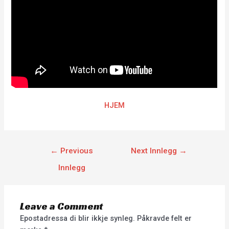
HJEM
←
Previous
Next Innlegg
→
Innlegg
Leave a Comment
Epostadressa di blir ikkje synleg.
Påkravde felt er