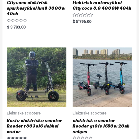
Citycoco elektrisk
Elektrisk motorsykkel
sparkesykkel hm8 3000w
Citycoco 8.0 4000W 40Ah
40ah
R
$
5'796.00
a
R
$
3'783.00
t
a
e
t
d
e
0
d
o
0
u
o
t
u
o
t
f
o
5
f
5
Elektriske scootere
Elektriske scootere
Beste elektriske scooter
elektrisk e scooter
Rooder r803o16 dobbel
Rooder gt01s 1650w 20ah
motor
selges