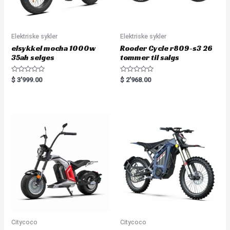
Elektriske sykler
Elektriske sykler
elsykkel mocha 1000w
Rooder Cycle r809-s3 26
35ah selges
tommer til salgs
R
R
$
3'999.00
$
2'968.00
a
a
t
t
e
e
d
d
0
0
o
o
u
u
t
t
o
o
f
f
5
5
Citycoco
Citycoco