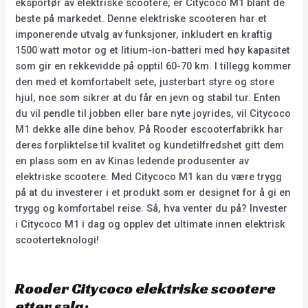
eksportør av elektriske scootere, er Citycoco M1 blant de
beste på markedet. Denne elektriske scooteren har et
imponerende utvalg av funksjoner, inkludert en kraftig
1500 watt motor og et litium-ion-batteri med høy kapasitet
som gir en rekkevidde på opptil 60-70 km. I tillegg kommer
den med et komfortabelt sete, justerbart styre og store
hjul, noe som sikrer at du får en jevn og stabil tur. Enten
du vil pendle til jobben eller bare nyte joyrides, vil Citycoco
M1 dekke alle dine behov. På Rooder escooterfabrikk har
deres forpliktelse til kvalitet og kundetilfredshet gitt dem
en plass som en av Kinas ledende produsenter av
elektriske scootere. Med Citycoco M1 kan du være trygg
på at du investerer i et produkt som er designet for å gi en
trygg og komfortabel reise. Så, hva venter du på? Invester
i Citycoco M1 i dag og opplev det ultimate innen elektrisk
scooterteknologi!
Rooder Citycoco elektriske scootere
etter salg: