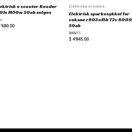
ektrisk e scooter Rooder
Elektriske scootere
01s 1650w 20ah selges
Elektrisk sparkesykkel for
voksne r803o15b 72v 800
50ah
'680.00
Rated
$
4'845.00
5.00
out of 5