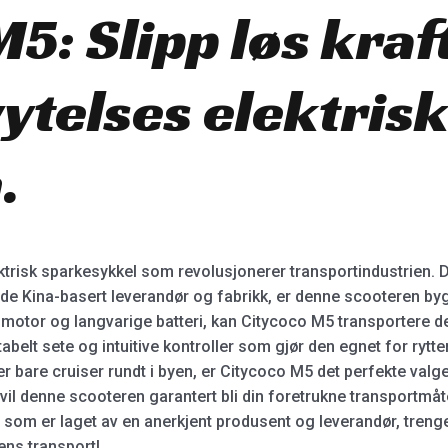
5: Slipp løs kraft
ytelses elektris
.
trisk sparkesykkel som revolusjonerer transportindustrien. 
de Kina-basert leverandør og fabrikk, er denne scooteren bygg
e motor og langvarige batteri, kan Citycoco M5 transportere d
belt sete og intuitive kontroller som gjør den egnet for rytter
ler bare cruiser rundt i byen, er Citycoco M5 det perfekte val
vil denne scooteren garantert bli din foretrukne transportmåte.
t som er laget av en anerkjent produsent og leverandør, trenger
ens transport!