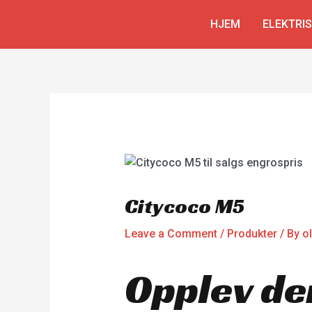
Skip
Innleggsnavigering
HJEM
ELEKTRI
to
content
Citycoco M5
Leave a Comment
/
Produkter
/ By
o
Opplev de