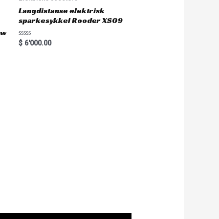
Langdistanse elektrisk
sparkesykkel Rooder XS09
0w
R
$
6'000.00
a
t
e
d
0
o
u
t
o
f
5