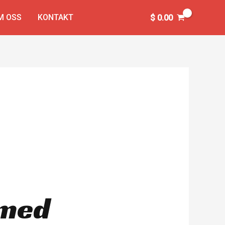
M OSS
KONTAKT
$
0.00
 med