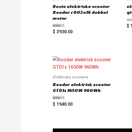
Beste elektriske scooter
el
Rooder r803o16 dobbel
gt
motor
R
$
1
a
Rated
$
3'930.00
t
5.00
e
out of 5
d
0
o
u
t
o
f
5
Elektriske scootere
Rooder elektrisk scooter
GT01s 1650W 960Wh
Rated
$
1'680.00
5.00
out of 5