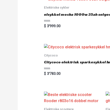
Elektriske sykler
elsykkel mocha 1000w 35ah selge
R
$
3'999.00
a
t
e
d
0
o
u
t
o
Citycoco
f
5
Citycoco elektrisk sparkesykkel
R
$
3'783.00
a
t
e
d
0
o
u
t
o
f
5
Elektriske scootere
El