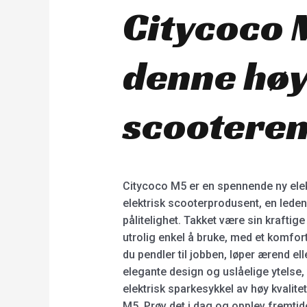
Citycoco M
denne høy
scooteren
Citycoco M5 er en spennende ny elek
elektrisk scooterprodusent, en leden
pålitelighet. Takket være sin kraftig
utrolig enkel å bruke, med et komforta
du pendler til jobben, løper ærend el
elegante design og uslåelige ytelse, 
elektrisk sparkesykkel av høy kvalite
M5. Prøv det i dag og opplev fremtid