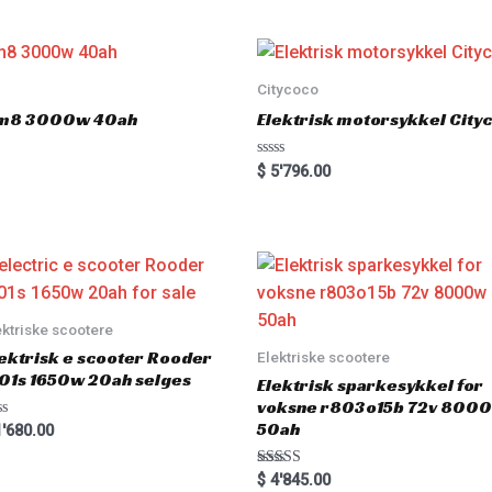
d
0
o
u
t
o
Citycoco
f
5
 hm8 3000w 40ah
Elektrisk motorsykkel Cit
R
$
5'796.00
a
t
e
d
0
o
u
t
o
f
5
ektriske scootere
ektrisk e scooter Rooder
Elektriske scootere
01s 1650w 20ah selges
Elektrisk sparkesykkel for
voksne r803o15b 72v 800
50ah
'680.00
Rated
$
4'845.00