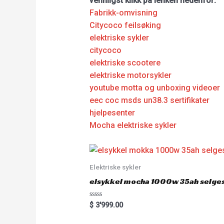
vennligst klikk på lenken nedenfor:
Fabrikk-omvisning
Citycoco feilsøking
elektriske sykler
citycoco
elektriske scootere
elektriske motorsykler
youtube motta og unboxing videoer
eec coc msds un38.3 sertifikater
hjelpesenter
Mocha elektriske sykler
Elektriske sykler
elsykkel mocha 1000w 35ah selge
R
$
3'999.00
a
t
e