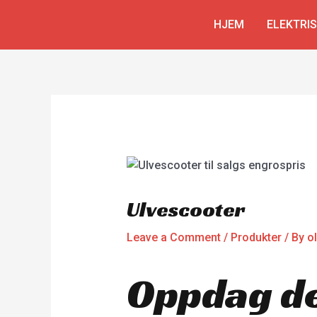
Skip
Innleggsnavigering
HJEM
ELEKTRI
to
content
Ulvescooter
Leave a Comment
/
Produkter
/ By
o
Oppdag de