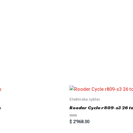
Elektriske sykler
s
Rooder Cycle r809-s3 26 to
R
$
2'968.00
a
t
e