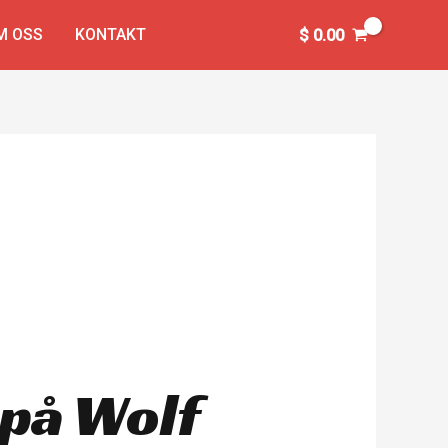
M OSS
KONTAKT
$
0.00
 på Wolf