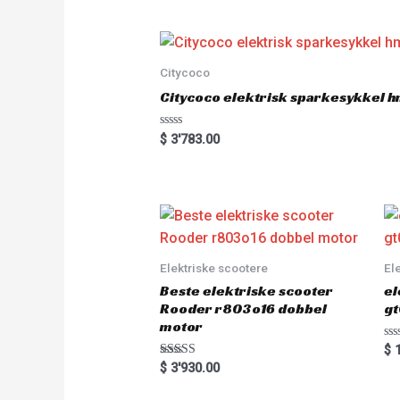
d
0
o
u
t
o
Citycoco
f
5
Citycoco elektrisk sparkesykkel
R
$
3'783.00
a
t
e
d
0
o
u
t
o
f
5
Elektriske scootere
El
Beste elektriske scooter
el
Rooder r803o16 dobbel
gt
motor
R
$
1
a
Rated
$
3'930.00
t
5.00
e
out of 5
d