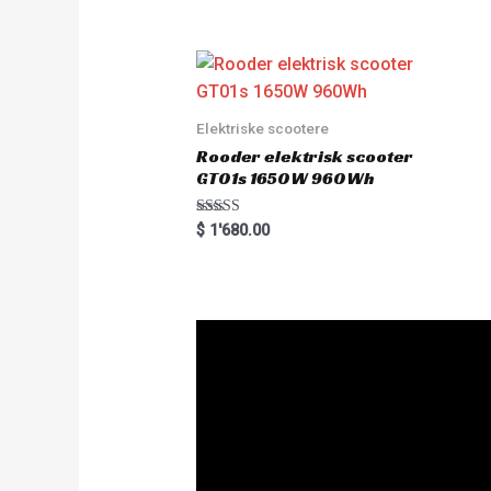
0
o
u
t
o
f
5
Elektriske scootere
Rooder elektrisk scooter
GT01s 1650W 960Wh
Rated
$
1'680.00
5.00
out of 5