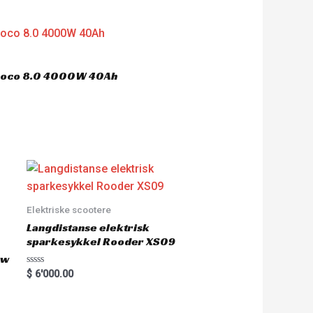
ycoco 8.0 4000W 40Ah
Elektriske scootere
Langdistanse elektrisk
sparkesykkel Rooder XS09
0w
R
$
6'000.00
a
t
e
d