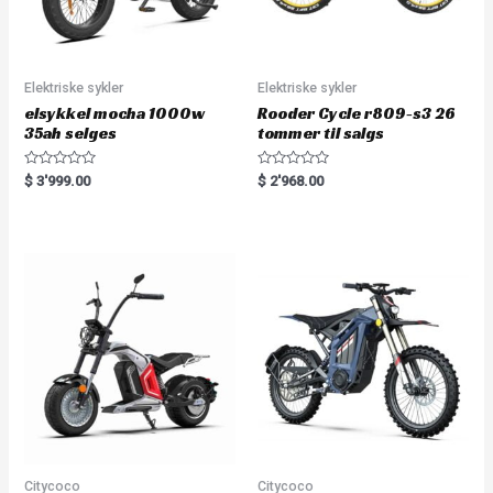
Elektriske sykler
Elektriske sykler
elsykkel mocha 1000w
Rooder Cycle r809-s3 26
35ah selges
tommer til salgs
R
R
$
3'999.00
$
2'968.00
a
a
t
t
e
e
d
d
0
0
o
o
u
u
t
t
o
o
f
f
5
5
Citycoco
Citycoco