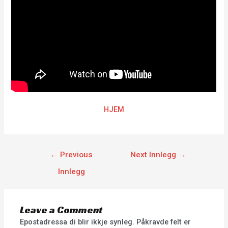
HJEM
←
Previous
Next Innlegg
→
Innlegg
Leave a Comment
Epostadressa di blir ikkje synleg.
Påkravde felt er