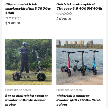
Citycoco elektrisk
Elektrisk motorsykkel
sparkesykkel hm8 3000w
Citycoco 8.0 4000W 40Ah
40ah
R
$
5'796.00
a
R
$
3'783.00
t
a
e
t
d
e
0
d
o
0
u
o
t
u
o
t
f
o
5
f
5
Elektriske scootere
Elektriske scootere
Beste elektriske scooter
elektrisk e scooter
Rooder r803o16 dobbel
Rooder gt01s 1650w 20ah
motor
selges