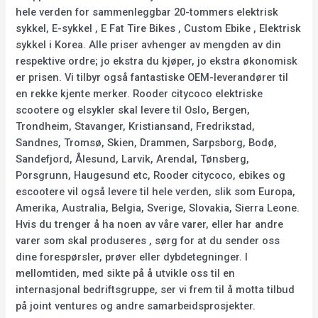
hele verden for sammenleggbar 20-tommers elektrisk
sykkel, E-sykkel , E Fat Tire Bikes , Custom Ebike , Elektrisk
sykkel i Korea. Alle priser avhenger av mengden av din
respektive ordre; jo ekstra du kjøper, jo ekstra økonomisk
er prisen. Vi tilbyr også fantastiske OEM-leverandører til
en rekke kjente merker. Rooder citycoco elektriske
scootere og elsykler skal levere til Oslo, Bergen,
Trondheim, Stavanger, Kristiansand, Fredrikstad,
Sandnes, Tromsø, Skien, Drammen, Sarpsborg, Bodø,
Sandefjord, Ålesund, Larvik, Arendal, Tønsberg,
Porsgrunn, Haugesund etc, Rooder citycoco, ebikes og
escootere vil også levere til hele verden, slik som Europa,
Amerika, Australia, Belgia, Sverige, Slovakia, Sierra Leone.
Hvis du trenger å ha noen av våre varer, eller har andre
varer som skal produseres , sørg for at du sender oss
dine forespørsler, prøver eller dybdetegninger. I
mellomtiden, med sikte på å utvikle oss til en
internasjonal bedriftsgruppe, ser vi frem til å motta tilbud
på joint ventures og andre samarbeidsprosjekter.