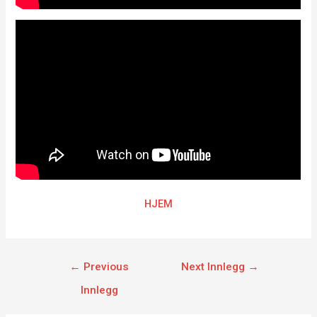
HJEM
←
Previous
Next Innlegg
→
Innlegg