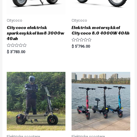
Citycoco
Citycoco
Citycoco elektrisk
Elektrisk motorsykkel
sparkesykkel hm8 3000w
Citycoco 8.0 4000W 40Ah
40ah
R
$
5'796.00
a
R
$
3'783.00
t
a
e
t
d
e
0
d
o
0
u
o
t
u
o
t
f
o
5
f
5
Elektriske scootere
Elektriske scootere