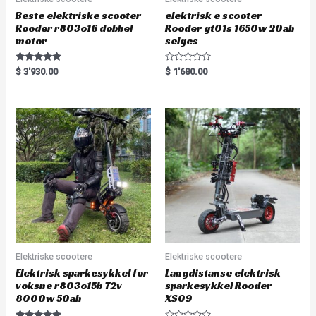
Beste elektriske scooter
elektrisk e scooter
Rooder r803o16 dobbel
Rooder gt01s 1650w 20ah
motor
selges
Rated
R
$
3'930.00
$
1'680.00
5.00
a
out of 5
t
e
d
0
o
u
t
o
f
5
Elektriske scootere
Elektriske scootere
Elektrisk sparkesykkel for
Langdistanse elektrisk
voksne r803o15b 72v
sparkesykkel Rooder
8000w 50ah
XS09