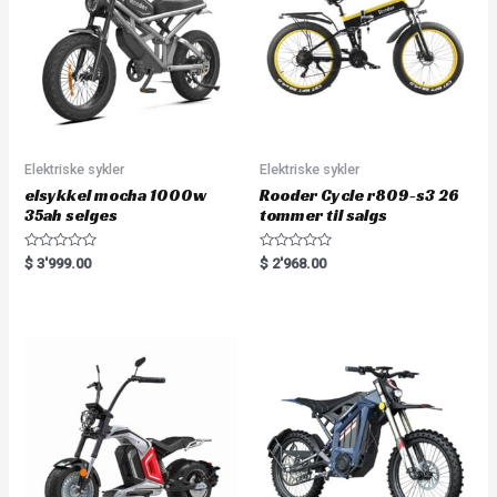
Elektriske sykler
Elektriske sykler
elsykkel mocha 1000w
Rooder Cycle r809-s3 26
35ah selges
tommer til salgs
R
R
$
3'999.00
$
2'968.00
a
a
t
t
e
e
d
d
0
0
o
o
u
u
t
t
o
o
f
f
5
5