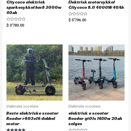
Citycoco elektrisk
Elektrisk motorsykkel
sparkesykkel hm8 3000w
Citycoco 8.0 4000W 40Ah
40ah
R
$
5'796.00
a
R
$
3'783.00
t
a
e
t
d
e
0
d
o
0
u
o
t
u
o
t
f
o
5
f
5
Elektriske scootere
Elektriske scootere
Beste elektriske scooter
elektrisk e scooter
Rooder r803o16 dobbel
Rooder gt01s 1650w 20ah
motor
selges