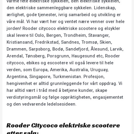
varme fete elektriske sykkelen, den elektriske sykkelen,
den elektriske sammenleggbare sykkelen. Lidenskap,
ærlighet, gode tjenester, ivrig samarbeid og utvikling er
våre mål. Vi har vært her og ventet nære venner over hele
jorden! Rooder citycoco elektriske scootere og elsykler
skal levere til Oslo, Bergen, Trondheim, Stavanger,
Kristiansand, Fredrikstad, Sandnes, Tromsø, Skien,
Drammen, Sarpsborg, Bodø, Sandefjord, Ålesund, Larvik,
Arendal, Tønsberg, Porsgrunn, Haugesund etc, Rooder
citycoco, ebikes og escootere vil også levere til hele
verden, som Europa, Amerika, Australia, Uruguay,
Argentina, Singapore, Turkmenistan. Profesjon,
hengivenhet er alltid grunnleggende for vårt oppdrag. Vi
har alltid vært i tråd med å betjene kunder, skape
verdistyringsmål og følge oppriktigheten, engasjementet
og den vedvarende ledelsesideen.
Rooder Citycoco elektriske scootere
etter salg: