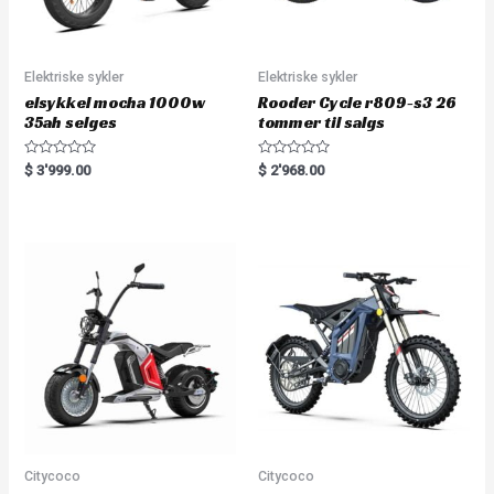
Elektriske sykler
Elektriske sykler
elsykkel mocha 1000w
Rooder Cycle r809-s3 26
35ah selges
tommer til salgs
R
R
$
3'999.00
$
2'968.00
a
a
t
t
e
e
d
d
0
0
o
o
u
u
t
t
o
o
f
f
5
5
Citycoco
Citycoco