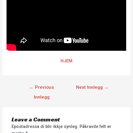
HJEM
←
Previous
Next Innlegg
→
Innlegg
Leave a Comment
Epostadressa di blir ikkje synleg.
Påkravde felt er