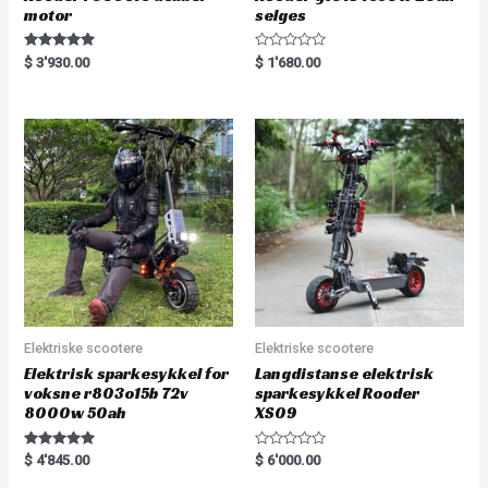
motor
selges
Rated
R
$
3'930.00
$
1'680.00
5.00
a
out of 5
t
e
d
0
o
u
t
o
f
5
Elektriske scootere
Elektriske scootere
Elektrisk sparkesykkel for
Langdistanse elektrisk
voksne r803o15b 72v
sparkesykkel Rooder
8000w 50ah
XS09
Rated
R
$
4'845.00
$
6'000.00
5.00
a
out of 5
t