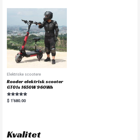
e
d
0
o
u
t
o
f
5
Elektriske scootere
Rooder elektrisk scooter
GT01s 1650W 960Wh
Rated
$
1'680.00
5.00
out of 5
Kvalitet