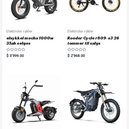
Elektriske sykler
Elektriske sykler
elsykkel mocha 1000w
Rooder Cycle r809-s3 26
35ah selges
tommer til salgs
R
R
$
3'999.00
$
2'968.00
a
a
t
t
e
e
d
d
0
0
o
o
u
u
t
t
o
o
f
f
5
5