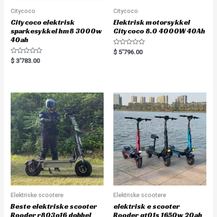
Citycoco
Citycoco
Citycoco elektrisk
Elektrisk motorsykkel
sparkesykkel hm8 3000w
Citycoco 8.0 4000W 40Ah
40ah
R
$
5'796.00
a
R
$
3'783.00
t
a
e
t
d
e
0
d
o
0
u
o
t
u
o
t
f
o
5
f
5
Elektriske scootere
Elektriske scootere
Beste elektriske scooter
elektrisk e scooter
Rooder r803o16 dobbel
Rooder gt01s 1650w 20ah