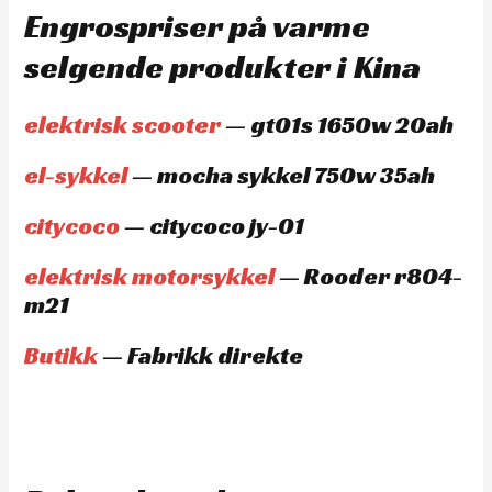
Engrospriser på varme
selgende produkter i Kina
elektrisk scooter
— gt01s 1650w 20ah
el-sykkel
— mocha sykkel 750w 35ah
citycoco
— citycoco jy-01
elektrisk motorsykkel
— Rooder r804-
m21
Butikk
— Fabrikk direkte