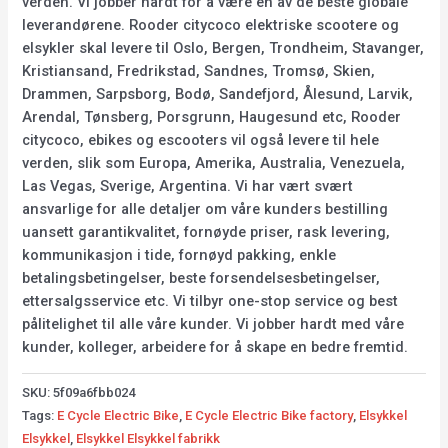
verden. Vi jobber hardt for å være en av de beste globale
leverandørene. Rooder citycoco elektriske scootere og
elsykler skal levere til Oslo, Bergen, Trondheim, Stavanger,
Kristiansand, Fredrikstad, Sandnes, Tromsø, Skien,
Drammen, Sarpsborg, Bodø, Sandefjord, Ålesund, Larvik,
Arendal, Tønsberg, Porsgrunn, Haugesund etc, Rooder
citycoco, ebikes og escooters vil også levere til hele
verden, slik som Europa, Amerika, Australia, Venezuela,
Las Vegas, Sverige, Argentina. Vi har vært svært
ansvarlige for alle detaljer om våre kunders bestilling
uansett garantikvalitet, fornøyde priser, rask levering,
kommunikasjon i tide, fornøyd pakking, enkle
betalingsbetingelser, beste forsendelsesbetingelser,
ettersalgsservice etc. Vi tilbyr one-stop service og best
pålitelighet til alle våre kunder. Vi jobber hardt med våre
kunder, kolleger, arbeidere for å skape en bedre fremtid.
SKU:
5f09a6fbb024
Tags:
E Cycle Electric Bike
,
E Cycle Electric Bike factory
,
Elsykkel
Elsykkel
,
Elsykkel Elsykkel fabrikk