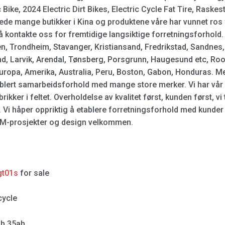
 Bike, 2024 Electric Dirt Bikes, Electric Cycle Fat Tire, Raskest
llerede mange butikker i Kina og produktene våre har vunnet ros
 kontakte oss for fremtidige langsiktige forretningsforhold.
rgen, Trondheim, Stavanger, Kristiansand, Fredrikstad, Sandne
d, Larvik, Arendal, Tønsberg, Porsgrunn, Haugesund etc, Ro
 Europa, Amerika, Australia, Peru, Boston, Gabon, Honduras. M
tablert samarbeidsforhold med mange store merker. Vi har vå
kker i feltet. Overholdelse av kvalitet først, kunden først, vi 
. Vi håper oppriktig å etablere forretningsforhold med kunder
 OEM-prosjekter og design velkommen.
gt01s
for sale
cycle
h 35ah