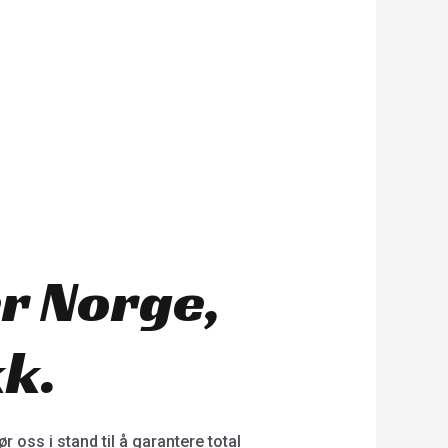
er Norge,
kk.
 oss i stand til å garantere total