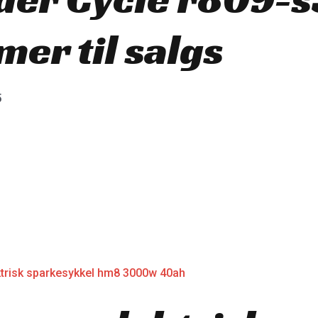
er til salgs
5