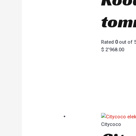
tomm
Rated
0
out of 
$
2'968.00
Citycoco