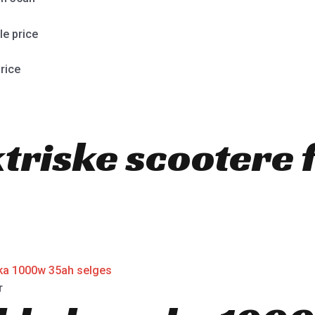
e price
rice
ktriske scootere 
r