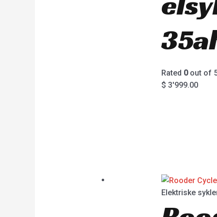
els
35ah
Rated
0
out of 
$
3'999.00
Elektriske sykle
Roo