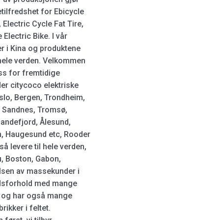
etilfredshet for Ebicycle
, Electric Cycle Fat Tire,
Electric Bike. I vår
er i Kina og produktene
 hele verden. Velkommen
ss for fremtidige
er citycoco elektriske
Oslo, Bergen, Trondheim,
d, Sandnes, Tromsø,
andefjord, Ålesund,
n, Haugesund etc, Rooder
å levere til hele verden,
u, Boston, Gabon,
elsen av massekunder i
eidsforhold med mange
kk og har også mange
ikker i feltet.