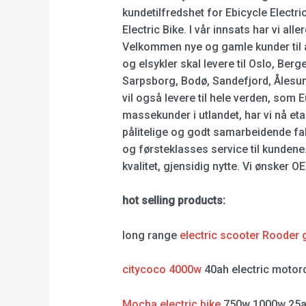
kundetilfredshet for Ebicycle Electric
Electric Bike. I vår innsats har vi a
Velkommen nye og gamle kunder til å
og elsykler skal levere til Oslo, Be
Sarpsborg, Bodø, Sandefjord, Ålesun
vil også levere til hele verden, som
massekunder i utlandet, har vi nå e
pålitelige og godt samarbeidende fabri
og førsteklasses service til kundene
kvalitet, gjensidig nytte. Vi ønsker
hot selling products:
long range
electric scooter Rooder 
citycoco 4000w
40ah electric motor
Mocha electric bike
750w 1000w 25a