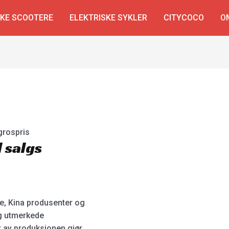
SKE SCOOTERE
ELEKTRISKE SYKLER
CITYCOCO
O
ngrospris
l salgs
ge, Kina produsenter og
 og utmerkede
er av produksjonen gjør