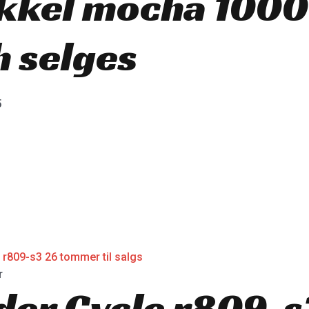
ykkel mocha 100
 selges
5
r
der Cycle r809-s