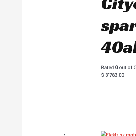
City
spa
40a
Rated
0
out of 
$
3'783.00