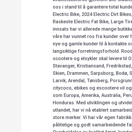
oss i stand til å garantere total kund
Electric Bike, 2024 Electric Dirt Bikes
Raskeste Electric Fat Bike, Large Tire 
innsats har vi allerede mange butikk
våre har vunnet ros fra kunder over
nye og gamle kunder til å kontakte o
langsiktige forretningsforhold. Rood
scootere og elsykler skal levere til 
Stavanger, Kristiansand, Fredriksta
Skien, Drammen, Sarpsborg, Bodø, S
Larvik, Arendal, Tønsberg, Porsgrun
citycoco, ebikes og escootere vil ogs
som Europa, Amerika, Australia, Per
Honduras. Med utviklingen og utvid
utlandet, har vi nå etablert samarb
store merker. Vi har vår egen fabri
pålitelige og godt samarbeidende fabr