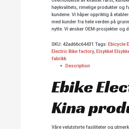
Overholdelse av kvalitet først, kunden 
høykvalitets, rimelige produkter og f
kundene. Vi håper oppriktig å etable
med kunder fra hele verden på grunnl
nytte. Vi ønsker OEM-prosjekter og
SKU:
42ad66c64431
Tags:
Ebicycle E
Electric Bike factory
,
Elsykkel Elsykk
fabrikk
Description
Ebike Elec
Kina prod
Våre velutstyrte fasiliteter og utmer