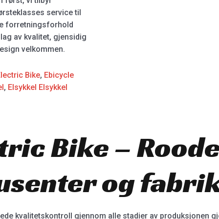
først, vi tilbyr
ørsteklasses service til
re forretningsforhold
ag av kvalitet, gjensidig
 design velkommen.
lectric Bike
,
Ebicycle
el
,
Elsykkel Elsykkel
tric Bike – Rood
usenter og fabri
kede kvalitetskontroll gjennom alle stadier av produksjonen gjør