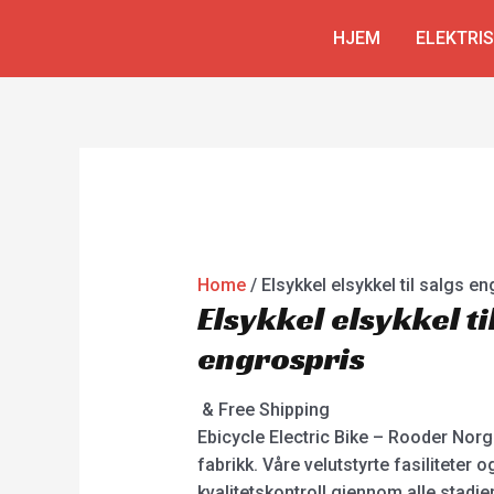
Skip
HJEM
ELEKTRI
to
content
Home
/ Elsykkel elsykkel til salgs e
Elsykkel elsykkel ti
engrospris
& Free Shipping
Ebicycle Electric Bike – Rooder Nor
fabrikk. Våre velutstyrte fasiliteter
kvalitetskontroll gjennom alle stadi