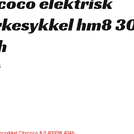
coco elektrisk
rkesykkel hm8 
h
5