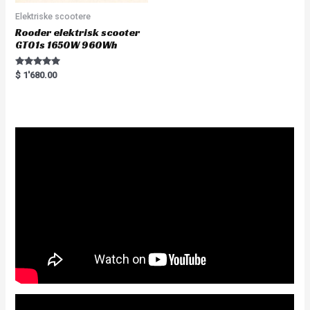
Elektriske scootere
Rooder elektrisk scooter
GT01s 1650W 960Wh
Rated
$
1'680.00
5.00
out of 5