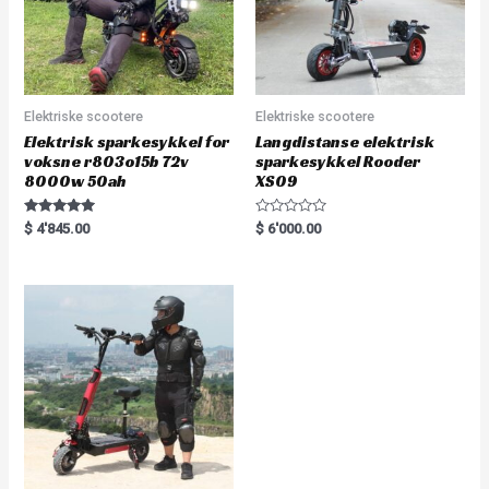
Elektriske scootere
Elektriske scootere
Elektrisk sparkesykkel for
Langdistanse elektrisk
voksne r803o15b 72v
sparkesykkel Rooder
8000w 50ah
XS09
Rated
R
$
4'845.00
$
6'000.00
5.00
a
out of 5
t
e
d
0
o
u
t
o
f
5