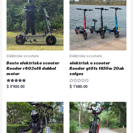
t
f
o
5
f
5
Elektriske scootere
Elektriske scootere
Beste elektriske scooter
elektrisk e scooter
Rooder r803o16 dobbel
Rooder gt01s 1650w 20ah
motor
selges
Rated
R
$
3'930.00
$
1'680.00
5.00
a
out of 5
t
e
d
0
o
u
t
o
f
5