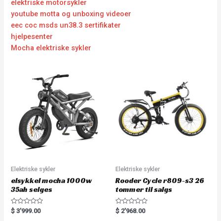
elektriske motorsykler
youtube motta og unboxing videoer
eec coc msds un38.3 sertifikater
hjelpesenter
Mocha elektriske sykler
Elektriske sykler
Elektriske sykler
elsykkel mocha 1000w
Rooder Cycle r809-s3 26
35ah selges
tommer til salgs
R
R
$
3'999.00
$
2'968.00
a
a