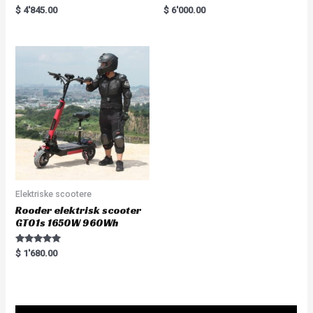
Rated
R
$
4'845.00
$
6'000.00
5.00
a
out of 5
t
e
d
0
o
u
t
o
f
5
Elektriske scootere
Rooder elektrisk scooter
GT01s 1650W 960Wh
Rated
$
1'680.00
5.00
out of 5