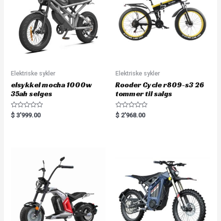
Elektriske sykler
Elektriske sykler
elsykkel mocha 1000w
Rooder Cycle r809-s3 26
35ah selges
tommer til salgs
R
R
$
3'999.00
$
2'968.00
a
a
t
t
e
e
d
d
0
0
o
o
u
u
t
t
o
o
f
f
5
5