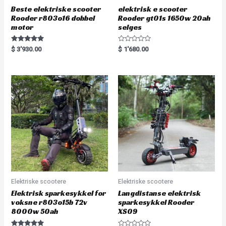
Beste elektriske scooter
elektrisk e scooter
Rooder r803o16 dobbel
Rooder gt01s 1650w 20ah
motor
selges
Rated
R
$
3'930.00
$
1'680.00
5.00
a
out of 5
t
e
d
0
o
u
t
o
f
5
Elektriske scootere
Elektriske scootere
Elektrisk sparkesykkel for
Langdistanse elektrisk
voksne r803o15b 72v
sparkesykkel Rooder
8000w 50ah
XS09