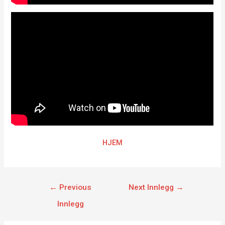
HJEM
←
Previous
Next Innlegg
→
Innlegg