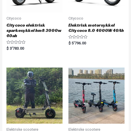
Citycoco
Citycoco
Citycoco elektrisk
Elektrisk motorsykkel
sparkesykkel hm8 3000w
Citycoco 8.0 4000W 40Ah
40ah
R
$
5'796.00
a
R
$
3'783.00
t
a
e
t
d
e
0
d
o
0
u
o
t
u
o
t
f
o
5
f
5
Elektriske scootere
Elektriske scootere