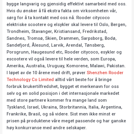
bygge langvarig og gjensidig effektivt samarbeid med oss.
Hvis du ønsker å få ekstra fakta om virksomheten vår,
sørg for å ta kontakt med oss nå. Rooder citycoco
elektriske scootere og elsykler skal levere til Oslo, Bergen,
Trondheim, Stavanger, Kristiansand, Fredrikstad,
Sandnes, Tromsø, Skien, Drammen, Sarpsborg, Bodø,
Sandefjord, Ålesund, Larvik, Arendal, Tønsberg,
Porsgrunn, Haugesund etc, Rooder citycoco, esykler og
escootere vil også levere til hele verden, som Europa,
Amerika, Australia, Uruguay, Komorene, Malawi, Pakistan.
I løpet av de 10 årene med drift, prøver
Shenzhen Rooder
Technology Co Limited
alltid vårt beste for å bringe
forbruk brukertilfredshet, bygget et merkenavn for oss
selv og en solid posisjon i det internasjonale markedet
med store partnere kommer fra mange land som
Tyskland, Israel, Ukraina, Storbritannia, Italia, Argentina,
Frankrike, Brasil, og så videre. Sist men ikke minst er
prisen på produktene våre meget passende og har ganske
høy konkurranse med andre selskaper.