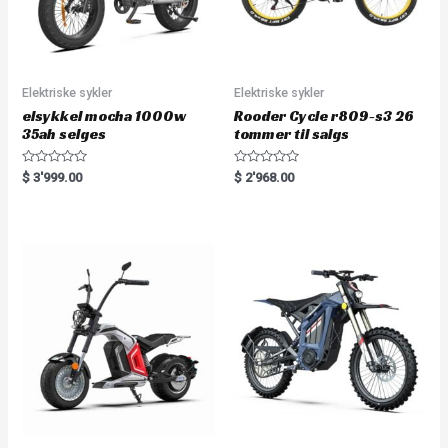
Elektriske sykler
Elektriske sykler
elsykkel mocha 1000w
Rooder Cycle r809-s3 26
35ah selges
tommer til salgs
R
R
$
3'999.00
$
2'968.00
a
a
t
t
e
e
d
d
0
0
o
o
u
u
t
t
o
o
f
f
5
5