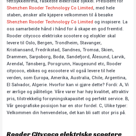
fettsykkelfirma, raskeste elektriske sykkel. President for
Shenzhen Rooder Technology Co Limited
, med hele
staben, ønsker alle kjøpere velkommen til å besøke
Shenzhen Rooder Technology Co Limited
og inspisere. La
oss samarbeide hånd i hånd for å skape en god fremtid.
Rooder citycoco elektriske scootere og elsykler skal
levere til Oslo, Bergen, Trondheim, Stavanger,
Kristiansand, Fredrikstad, Sandnes, Tromsø, Skien,
Drammen, Sarpsborg, Bodø, Sandefjord, Ålesund, Larvik,
Arendal, Tønsberg, Porsgrunn, Haugesund etc, Rooder
citycoco, ebikes og escootere vil også levere til hele
verden, som Europa, Amerika, Australia, Chile, Argentina,
El Salvador, Algerie. Hvorfor kan vi gjøre dette? Fordi: A, Vi
er ærlige og pålitelige. Våre varer har høy kvalitet, attraktiv
pris, tilstrekkelig forsyningskapasitet og perfekt service. B,
Vår geografiske posisjon har en stor fordel. C, Ulike typer:
Velkommen din henvendelse, det kan bli satt stor pris på.
Rooder Citycoco elektriske scootere