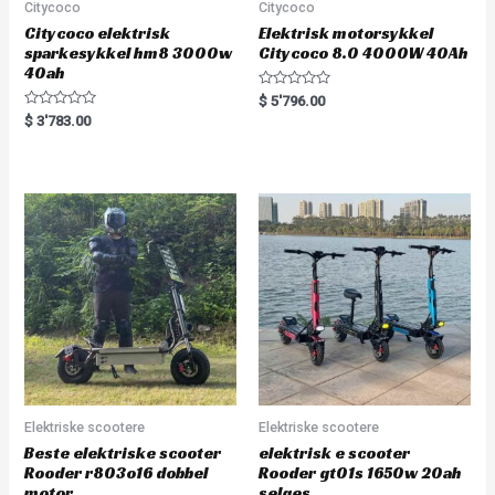
Citycoco
Citycoco
Citycoco elektrisk
Elektrisk motorsykkel
sparkesykkel hm8 3000w
Citycoco 8.0 4000W 40Ah
40ah
R
$
5'796.00
a
R
$
3'783.00
t
a
e
t
d
e
0
d
o
0
u
o
t
u
o
t
f
o
5
f
5
Elektriske scootere
Elektriske scootere
Beste elektriske scooter
elektrisk e scooter
Rooder r803o16 dobbel
Rooder gt01s 1650w 20ah
motor
selges