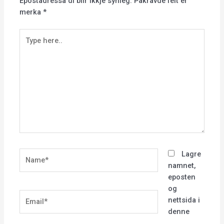
Epostadressa di blir ikkje synleg.
Påkravde felt er
merka
*
Type
here..
Name*
Lagre
namnet,
eposten
og
Email*
nettsida i
denne