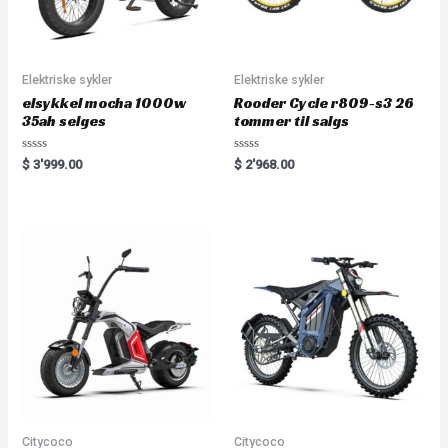
Elektriske sykler
Elektriske sykler
elsykkel mocha 1000w
Rooder Cycle r809-s3 26
35ah selges
tommer til salgs
R
R
$
3'999.00
$
2'968.00
a
a
t
t
e
e
d
d
0
0
o
o
u
u
t
t
o
o
f
f
5
5
Citycoco
Citycoco