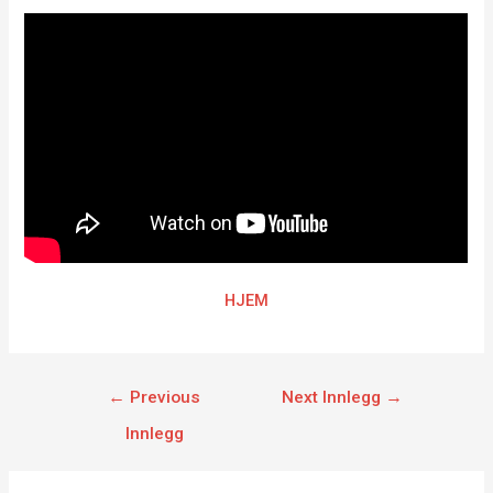
HJEM
←
Previous
Next Innlegg
→
Innlegg