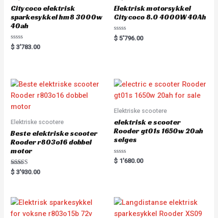
Citycoco elektrisk
Elektrisk motorsykkel
sparkesykkel hm8 3000w
Citycoco 8.0 4000W 40Ah
40ah
R
$
5'796.00
a
R
$
3'783.00
t
a
e
t
d
e
0
d
o
0
u
o
t
u
o
t
f
o
5
f
5
Elektriske scootere
elektrisk e scooter
Elektriske scootere
Rooder gt01s 1650w 20ah
Beste elektriske scooter
selges
Rooder r803o16 dobbel
motor
R
$
1'680.00
a
Rated
t
$
3'930.00
5.00
e
out of 5
d
0
o
u
t
o