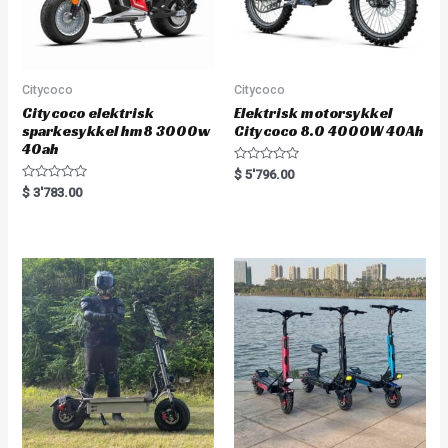
Citycoco
Citycoco
Citycoco elektrisk
Elektrisk motorsykkel
sparkesykkel hm8 3000w
Citycoco 8.0 4000W 40Ah
40ah
R
$
5'796.00
a
R
$
3'783.00
t
a
e
t
d
e
0
d
o
0
u
o
t
u
o
t
f
o
5
f
5