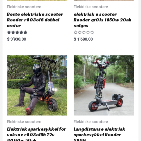
Elektriske scootere
Elektriske scootere
Beste elektriske scooter
elektrisk e scooter
Rooder r803o16 dobbel
Rooder gt01s 1650w 20ah
motor
selges
Rated
R
$
3'930.00
$
1'680.00
5.00
a
out of 5
t
e
d
0
o
u
t
o
f
5
Elektriske scootere
Elektriske scootere
Elektrisk sparkesykkel for
Langdistanse elektrisk
voksne r803o15b 72v
sparkesykkel Rooder
8000w 50ah
XS09