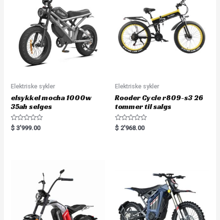
Elektriske sykler
Elektriske sykler
elsykkel mocha 1000w
Rooder Cycle r809-s3 26
35ah selges
tommer til salgs
R
R
$
3'999.00
$
2'968.00
a
a
t
t
e
e
d
d
0
0
o
o
u
u
t
t
o
o
f
f
5
5