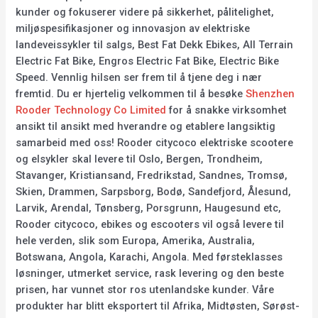
kunder og fokuserer videre på sikkerhet, pålitelighet,
miljøspesifikasjoner og innovasjon av elektriske
landeveissykler til salgs, Best Fat Dekk Ebikes, All Terrain
Electric Fat Bike, Engros Electric Fat Bike, Electric Bike
Speed. Vennlig hilsen ser frem til å tjene deg i nær
fremtid. Du er hjertelig velkommen til å besøke
Shenzhen
Rooder Technology Co Limited
for å snakke virksomhet
ansikt til ansikt med hverandre og etablere langsiktig
samarbeid med oss! Rooder citycoco elektriske scootere
og elsykler skal levere til Oslo, Bergen, Trondheim,
Stavanger, Kristiansand, Fredrikstad, Sandnes, Tromsø,
Skien, Drammen, Sarpsborg, Bodø, Sandefjord, Ålesund,
Larvik, Arendal, Tønsberg, Porsgrunn, Haugesund etc,
Rooder citycoco, ebikes og escooters vil også levere til
hele verden, slik som Europa, Amerika, Australia,
Botswana, Angola, Karachi, Angola. Med førsteklasses
løsninger, utmerket service, rask levering og den beste
prisen, har vunnet stor ros utenlandske kunder. Våre
produkter har blitt eksportert til Afrika, Midtøsten, Sørøst-