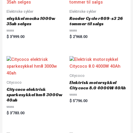
Elektriske sykler
Elektriske sykler
elsykkel mocha 1000w
Rooder Cycle r809-s3 26
35ah selges
tommer til salgs
R
R
$
3'999.00
$
2'968.00
a
a
t
t
e
e
d
d
0
0
o
o
u
u
t
t
o
o
f
f
5
5
Citycoco
Elektrisk motorsykkel
Citycoco
Citycoco 8.0 4000W 40Ah
Citycoco elektrisk
sparkesykkel hm8 3000w
40ah
R
$
5'796.00
a
t
e
R
$
3'783.00
d
a
0
t
o
e
u
d
t
0
o