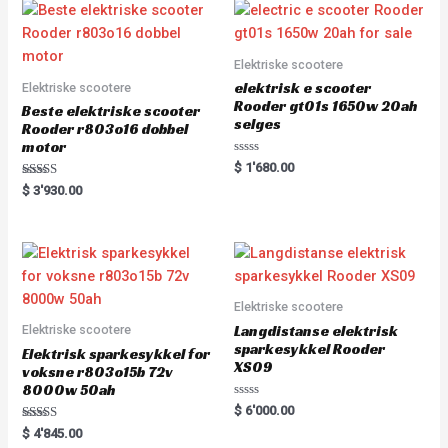
o
f
u
5
t
o
f
5
Elektriske scootere
elektrisk e scooter
Elektriske scootere
Rooder gt01s 1650w 20ah
Beste elektriske scooter
selges
Rooder r803o16 dobbel
motor
R
$
1'680.00
a
Rated
t
$
3'930.00
5.00
e
out of 5
d
0
o
u
t
o
f
5
Elektriske scootere
Langdistanse elektrisk
Elektriske scootere
sparkesykkel Rooder
Elektrisk sparkesykkel for
XS09
voksne r803o15b 72v
8000w 50ah
R
$
6'000.00
a
Rated
t
$
4'845.00
5.00
e