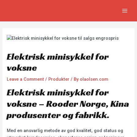
Skip
Innleggsnavigering
MAIN
to
MEN
content
Elektrisk minisykkel for
voksne
Leave a Comment
/
Produkter
/ By
olaolsen.com
Elektrisk minisykkel for
voksne – Rooder Norge, Kina
produsenter og fabrikk.
Med en ansvarlig metode av god kvalitet, god status og