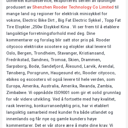
utmerket kundeservice, eksporteres serien av løsninger
produsert av
Shenzhen Rooder Technology Co Limited
til
mange land og regioner for elektrisk minisykkel for
voksne, Electric Bike Dirt , Big Fat Electric Sykkel , Topp Fat
Tire Elsykler ,250w Elsykkel Kina . Vi ser frem til å etablere
langsiktige forretningsforhold med deg. Dine
kommentarer og forslag blir satt stor pris på. Rooder
citycoco elektriske scootere og elsykler skal levere til
Oslo, Bergen, Trondheim, Stavanger, Kristiansand,
Fredrikstad, Sandnes, Tromsø, Skien, Drammen,
Sarpsborg, Bodø, Sandefjord, Ålesund, Larvik, Arendal,
Tønsberg, Porsgrunn, Haugesund etc, Rooder citycoco,
ebikes og escooters vil også levere til hele verden, som
Europa, Amerika, Australia, Amerika, Rwanda, Zambia,
Zimbabwe. Vi oppnådde ISO9001 som gir et solid grunnlag
for vår videre utvikling. Ved å fortsette med høy kvalitet,
rask levering, konkurransedyktig pris, har vi etablert
langsiktig samarbeid med kunder fra både utlandet og
innenlands og får nye og gamle kunders høye
kommentarer. Det er vår store ære å møte dine krav. Vi