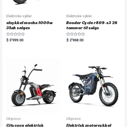
Elektriske sykler
Elektriske sykler
elsykkel mocha 1000w
Rooder Cycle r809-s3 26
35ah selges
tommer til salgs
R
R
$
3'999.00
$
2'968.00
a
a
t
t
e
e
d
d
0
0
o
o
u
u
t
t
o
o
f
f
5
5
Citycoco
Citycoco
Citycoco elektrisk
Elektrisk motorsykkel