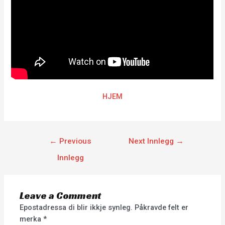
HJEM
←
Previous
Next Innlegg
→
Innlegg
Leave a Comment
Epostadressa di blir ikkje synleg.
Påkravde felt er
merka
*