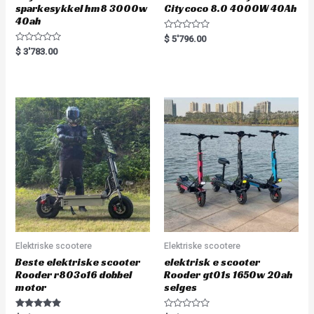
sparkesykkel hm8 3000w
Citycoco 8.0 4000W 40Ah
40ah
R
$
5'796.00
a
R
$
3'783.00
t
a
e
t
d
e
0
d
o
0
u
o
t
u
o
t
f
o
5
f
5
Elektriske scootere
Elektriske scootere
Beste elektriske scooter
elektrisk e scooter
Rooder r803o16 dobbel
Rooder gt01s 1650w 20ah
motor
selges