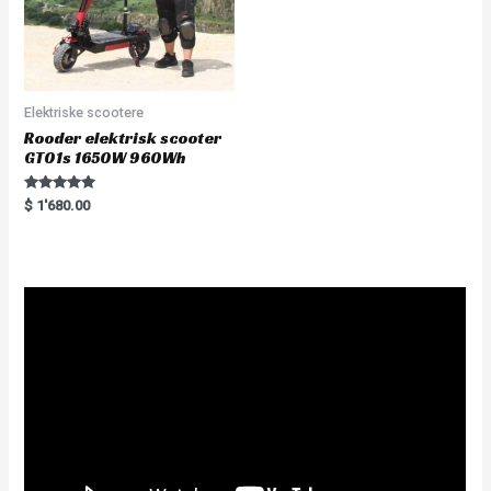
Elektriske scootere
Rooder elektrisk scooter
GT01s 1650W 960Wh
Rated
$
1'680.00
5.00
out of 5