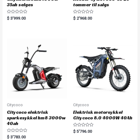
35ah selges
tommer til salgs
R
R
$
3'999.00
$
2'968.00
a
a
t
t
e
e
d
d
0
0
o
o
u
u
t
t
o
o
f
f
5
5
Citycoco
Citycoco
Citycoco elektrisk
Elektrisk motorsykkel
sparkesykkel hm8 3000w
Citycoco 8.0 4000W 40Ah
40ah
R
$
5'796.00
a
R
$
3'783.00
t
a