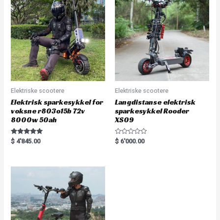
u
t
o
f
5
Elektriske scootere
Elektriske scootere
Elektrisk sparkesykkel for
Langdistanse elektrisk
voksne r803o15b 72v
sparkesykkel Rooder
8000w 50ah
XS09
Rated
R
$
4'845.00
$
6'000.00
5.00
a
out of 5
t
e
d
0
o
u
t
o
f
5