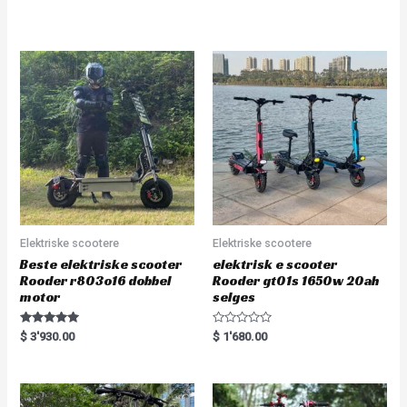
e
t
d
e
0
d
o
0
u
o
t
u
o
t
f
o
5
f
5
Elektriske scootere
Elektriske scootere
Beste elektriske scooter
elektrisk e scooter
Rooder r803o16 dobbel
Rooder gt01s 1650w 20ah
motor
selges
Rated
R
$
3'930.00
$
1'680.00
5.00
a
out of 5
t
e
d
0
o