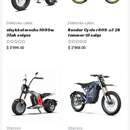
Elektriske sykler
Elektriske sykler
elsykkel mocha 1000w
Rooder Cycle r809-s3 26
35ah selges
tommer til salgs
R
R
$
3'999.00
$
2'968.00
a
a
t
t
e
e
d
d
0
0
o
o
u
u
t
t
o
o
f
f
5
5
Citycoco
Citycoco