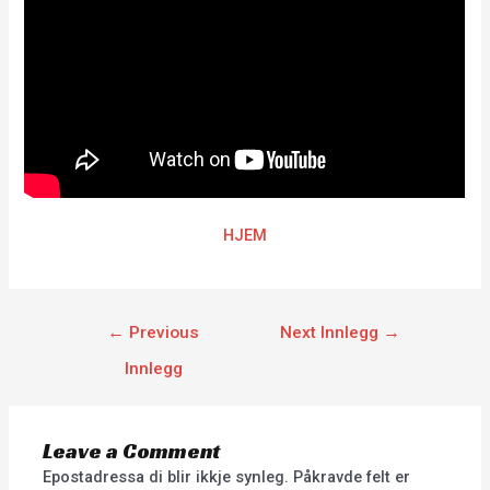
HJEM
←
Previous
Next Innlegg
→
Innlegg
Leave a Comment
Epostadressa di blir ikkje synleg.
Påkravde felt er