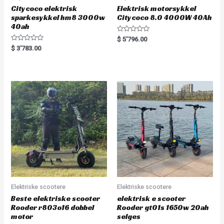
Citycoco elektrisk
Elektrisk motorsykkel
sparkesykkel hm8 3000w
Citycoco 8.0 4000W 40Ah
40ah
R
$
5'796.00
a
R
$
3'783.00
t
a
e
t
d
e
0
d
o
0
u
o
t
u
o
t
f
o
5
f
5
Elektriske scootere
Elektriske scootere
Beste elektriske scooter
elektrisk e scooter
Rooder r803o16 dobbel
Rooder gt01s 1650w 20ah
motor
selges