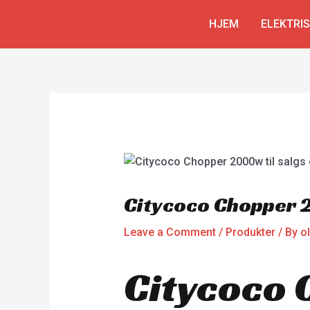
Skip
Innleggsnavigering
HJEM
ELEKTRI
to
content
Citycoco Chopper
Leave a Comment
/
Produkter
/ By
o
Citycoco