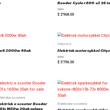
s
Rooder Cycle r809-s3 26 to
R
$
2'968.00
a
t
e
d
0
o
u
t
o
Citycoco
f
5
 hm8 3000w 40ah
Elektrisk motorsykkel Cit
R
$
5'796.00
a
t
e
d
0
o
u
t
o
f
5
ektriske scootere
ektrisk e scooter Rooder
Elektriske scootere
01s 1650w 20ah selges
Elektrisk sparkesykkel for