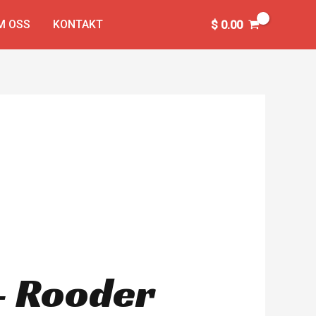
M OSS
KONTAKT
$
0.00
– Rooder