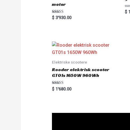
motor
R
$
1
a
Rated
$
3'930.00
t
5.00
e
out of 5
d
0
o
u
t
o
f
5
Elektriske scootere
Rooder elektrisk scooter
GT01s 1650W 960Wh
Rated
$
1'680.00
5.00
out of 5