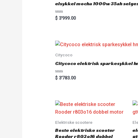
elsykkel mocha 1000w 35ah selge
R
$
3'999.00
a
t
e
d
0
o
u
t
o
Citycoco
f
5
Citycoco elektrisk sparkesykkel
R
$
3'783.00
a
t
e
d
0
o
u
t
o
f
5
Elektriske scootere
El
Beste elektriske scooter
el
Rooder r803o16 dobbel
gt