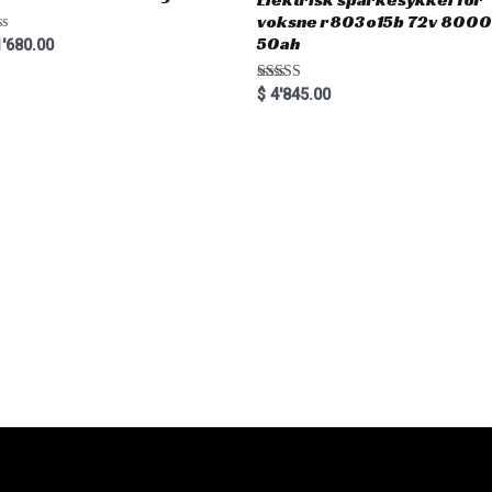
voksne r803o15b 72v 800
50ah
'680.00
Rated
$
4'845.00
5.00
out of 5