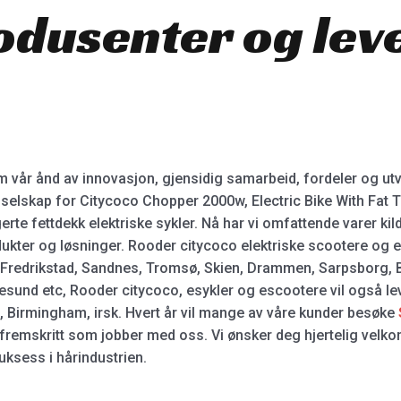
odusenter og le
 vår ånd av innovasjon, gjensidig samarbeid, fordeler og utvi
elskap for Citycoco Chopper 2000w, Electric Bike With Fat Tire
erte fettdekk elektriske sykler. Nå har vi omfattende varer kil
kter og løsninger. Rooder citycoco elektriske scootere og els
 Fredrikstad, Sandnes, Tromsø, Skien, Drammen, Sarpsborg, B
sund etc, Rooder citycoco, esykler og escootere vil også lev
ts, Birmingham, irsk. Hvert år vil mange av våre kunder besøke
remskritt som jobber med oss. Vi ønsker deg hjertelig velko
suksess i hårindustrien.