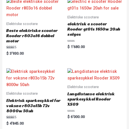
f
u
5
t
o
f
5
Elektriske scootere
elektrisk e scooter
Elektriske scootere
Rooder gt01s 1650w 20ah
Beste elektriske scooter
selges
Rooder r803o16 dobbel
motor
R
$
1'680.00
a
Rated
t
$
3'930.00
5.00
e
out of 5
d
0
o
u
t
o
f
5
Elektriske scootere
Langdistanse elektrisk
Elektriske scootere
sparkesykkel Rooder
Elektrisk sparkesykkel for
XS09
voksne r803o15b 72v
8000w 50ah
R
$
6'000.00
a
Rated
t
$
4'845.00
5.00
e