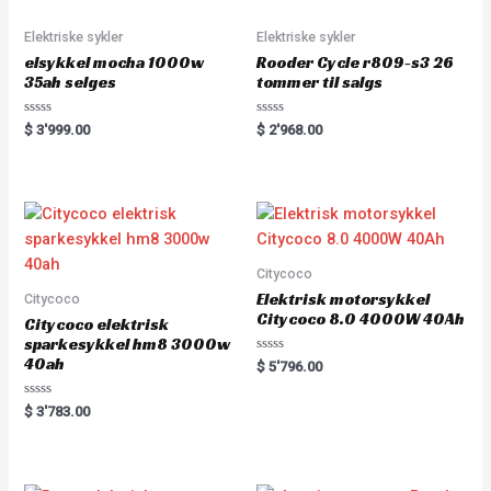
Elektriske sykler
Elektriske sykler
elsykkel mocha 1000w
Rooder Cycle r809-s3 26
35ah selges
tommer til salgs
R
R
$
3'999.00
$
2'968.00
a
a
t
t
e
e
d
d
0
0
o
o
u
u
t
t
o
o
f
f
5
5
Citycoco
Elektrisk motorsykkel
Citycoco
Citycoco 8.0 4000W 40Ah
Citycoco elektrisk
sparkesykkel hm8 3000w
40ah
R
$
5'796.00
a
t
e
R
$
3'783.00
d
a
0
t
o
e
u
d
t
0
o
o