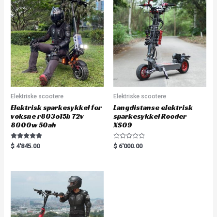
o
u
t
o
f
5
Elektriske scootere
Elektriske scootere
Elektrisk sparkesykkel for
Langdistanse elektrisk
voksne r803o15b 72v
sparkesykkel Rooder
8000w 50ah
XS09
Rated
R
$
4'845.00
$
6'000.00
5.00
a
out of 5
t
e
d
0
o
u
t
o
f
5