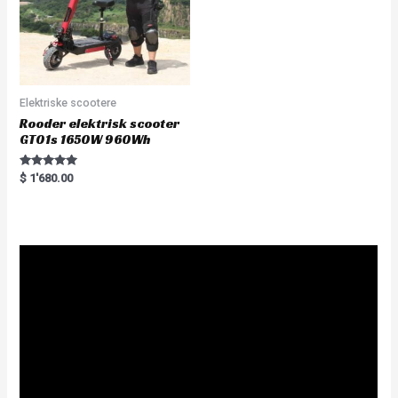
Elektriske scootere
Rooder elektrisk scooter
GT01s 1650W 960Wh
Rated
$
1'680.00
5.00
out of 5