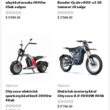
elsykkel mocha 1000w
Rooder Cycle r809-s3 26
35ah selges
tommer til salgs
R
R
$
3'999.00
$
2'968.00
a
a
t
t
e
e
d
d
0
0
o
o
u
u
t
t
o
o
f
f
5
5
Citycoco
Citycoco
Citycoco elektrisk
Elektrisk motorsykkel
sparkesykkel hm8 3000w
Citycoco 8.0 4000W 40Ah
40ah
R
$
5'796.00
a