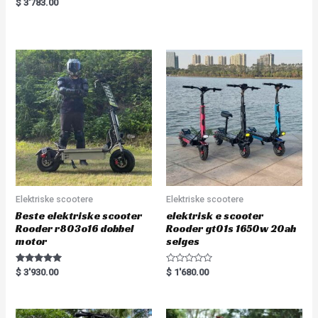
R
$
3'783.00
t
a
e
t
d
e
0
d
o
0
u
o
t
u
o
t
f
o
5
f
5
Elektriske scootere
Elektriske scootere
Beste elektriske scooter
elektrisk e scooter
Rooder r803o16 dobbel
Rooder gt01s 1650w 20ah
motor
selges
Rated
R
$
3'930.00
$
1'680.00
5.00
a
out of 5
t
e
d
0