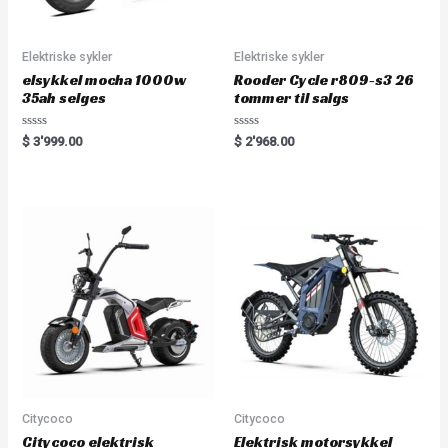
Elektriske sykler
Elektriske sykler
elsykkel mocha 1000w
Rooder Cycle r809-s3 26
35ah selges
tommer til salgs
R
R
$
3'999.00
$
2'968.00
a
a
t
t
e
e
d
d
0
0
o
o
u
u
t
t
o
o
f
f
5
5
Citycoco
Citycoco
Citycoco elektrisk
Elektrisk motorsykkel