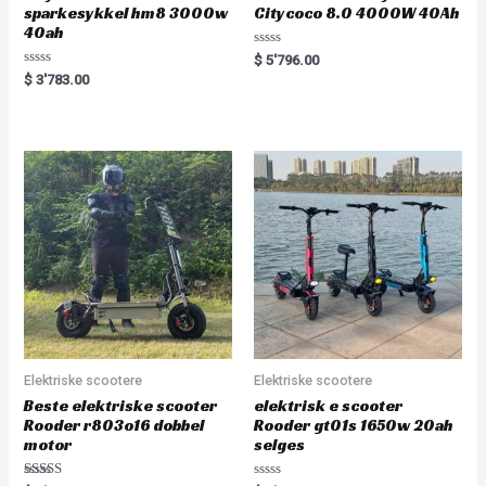
sparkesykkel hm8 3000w
Citycoco 8.0 4000W 40Ah
40ah
R
$
5'796.00
a
R
$
3'783.00
t
a
e
t
d
e
0
d
o
0
u
o
t
u
o
t
f
o
5
f
5
Elektriske scootere
Elektriske scootere
Beste elektriske scooter
elektrisk e scooter
Rooder r803o16 dobbel
Rooder gt01s 1650w 20ah
motor
selges