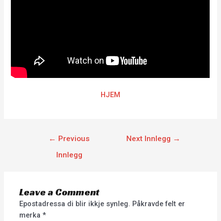
HJEM
←
Previous
Next Innlegg
→
Innlegg
Leave a Comment
Epostadressa di blir ikkje synleg.
Påkravde felt er
merka
*