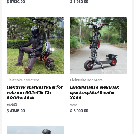
Rated
R
$
3'930.00
$
1'680.00
5.00
a
out of 5
t
e
d
0
o
u
t
o
f
5
Elektriske scootere
Elektriske scootere
Elektrisk sparkesykkel for
Langdistanse elektrisk
voksne r803o15b 72v
sparkesykkel Rooder
8000w 50ah
XS09
Rated
R
$
4'845.00
$
6'000.00
5.00
a
out of 5
t
e
d
0
o