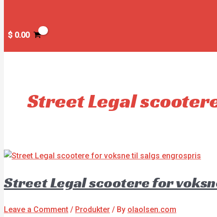
$
0.00
Street Legal scooter
Street Legal scootere for voksn
Leave a Comment
/
Produkter
/ By
olaolsen.com