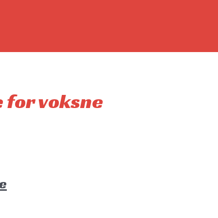
e for voksne
e