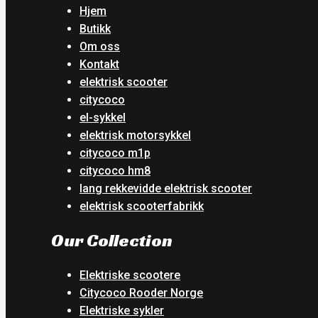
Hjem
Butikk
Om oss
Kontakt
elektrisk scooter
citycoco
el-sykkel
elektrisk motorsykkel
citycoco m1p
citycoco hm8
lang rekkevidde elektrisk scooter
elektrisk scooterfabrikk
Our Collection
Elektriske scootere
Citycoco Rooder Norge
Elektriske sykler