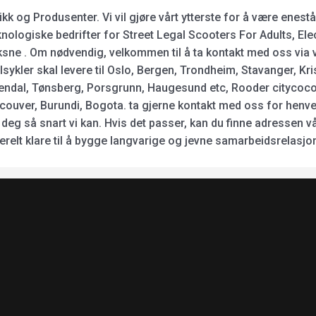
kk og Produsenter. Vi vil gjøre vårt ytterste for å være ene
nologiske bedrifter for Street Legal Scooters For Adults, Ele
oksne . Om nødvendig, velkommen til å ta kontakt med oss via vå
sykler skal levere til Oslo, Bergen, Trondheim, Stavanger, Kr
ndal, Tønsberg, Porsgrunn, Haugesund etc, Rooder citycoco, 
ncouver, Burundi, Bogota. ta gjerne kontakt med oss for henv
eg så snart vi kan. Hvis det passer, kan du finne adressen vår
nerelt klare til å bygge langvarige og jevne samarbeidsrelasjo