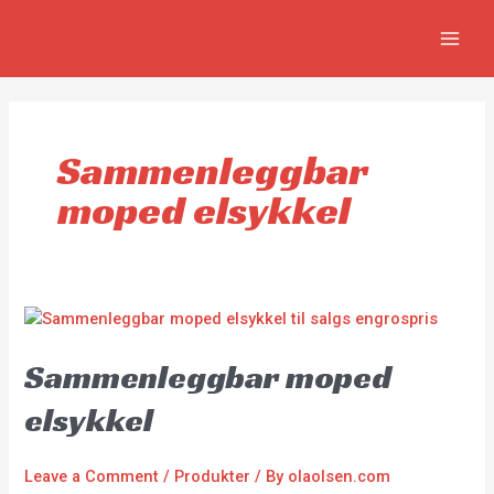
Skip
MAIN
to
MEN
content
Sammenleggbar
moped elsykkel
Sammenleggbar moped
elsykkel
Leave a Comment
/
Produkter
/ By
olaolsen.com