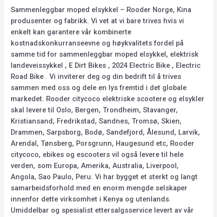
Sammenleggbar moped elsykkel – Rooder Norge, Kina
produsenter og fabrikk. Vi vet at vi bare trives hvis vi
enkelt kan garantere vår kombinerte
kostnadskonkurranseevne og høykvalitets fordel på
samme tid for sammenleggbar moped elsykkel, elektrisk
landeveissykkel , E Dirt Bikes , 2024 Electric Bike , Electric
Road Bike . Vi inviterer deg og din bedrift til å trives
sammen med oss og dele en lys fremtid i det globale
markedet. Rooder citycoco elektriske scootere og elsykler
skal levere til Oslo, Bergen, Trondheim, Stavanger,
Kristiansand, Fredrikstad, Sandnes, Tromsø, Skien,
Drammen, Sarpsborg, Bodø, Sandefjord, Ålesund, Larvik,
Arendal, Tønsberg, Porsgrunn, Haugesund etc, Rooder
citycoco, ebikes og escooters vil også levere til hele
verden, som Europa, Amerika, Australia, Liverpool,
Angola, Sao Paulo, Peru. Vi har bygget et sterkt og langt
samarbeidsforhold med en enorm mengde selskaper
innenfor dette virksomhet i Kenya og utenlands.
Umiddelbar og spesialist ettersalgsservice levert av vår