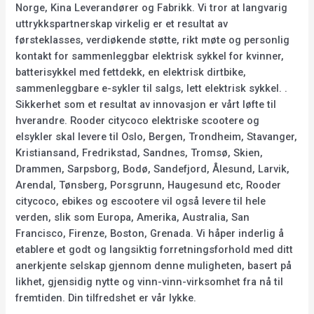
Norge, Kina Leverandører og Fabrikk. Vi tror at langvarig
uttrykkspartnerskap virkelig er et resultat av
førsteklasses, verdiøkende støtte, rikt møte og personlig
kontakt for sammenleggbar elektrisk sykkel for kvinner,
batterisykkel med fettdekk, en elektrisk dirtbike,
sammenleggbare e-sykler til salgs, lett elektrisk sykkel. .
Sikkerhet som et resultat av innovasjon er vårt løfte til
hverandre. Rooder citycoco elektriske scootere og
elsykler skal levere til Oslo, Bergen, Trondheim, Stavanger,
Kristiansand, Fredrikstad, Sandnes, Tromsø, Skien,
Drammen, Sarpsborg, Bodø, Sandefjord, Ålesund, Larvik,
Arendal, Tønsberg, Porsgrunn, Haugesund etc, Rooder
citycoco, ebikes og escootere vil også levere til hele
verden, slik som Europa, Amerika, Australia, San
Francisco, Firenze, Boston, Grenada. Vi håper inderlig å
etablere et godt og langsiktig forretningsforhold med ditt
anerkjente selskap gjennom denne muligheten, basert på
likhet, gjensidig nytte og vinn-vinn-virksomhet fra nå til
fremtiden. Din tilfredshet er vår lykke.