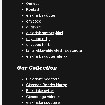
Om oss
Kontakt
elektrisk scooter
citycoco
el-sykkel
elektrisk motorsykkel
citycoco m1p
citycoco hm8
lang rekkevidde elektrisk scooter
elektrisk scooterfabrikk
Our Collection
Elektriske scootere
Citycoco Rooder Norge
Elektriske sykler
Gjennomgå videoer
elektriske scootere