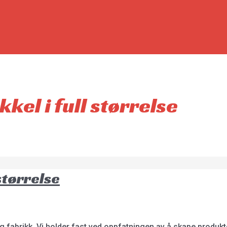
el i full størrelse
størrelse
g fabrikk. Vi holder fast ved oppfatningen av å skape produkte