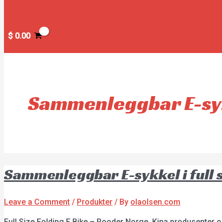
$
0.00
Sammenleggbar E-sykk
Sammenleggbar E-sykkel i full 
Leave a Comment
/
Produkter
/ By
olaolsen.com
Full Size Folding E Bike – Rooder Norge, Kina produsenter o