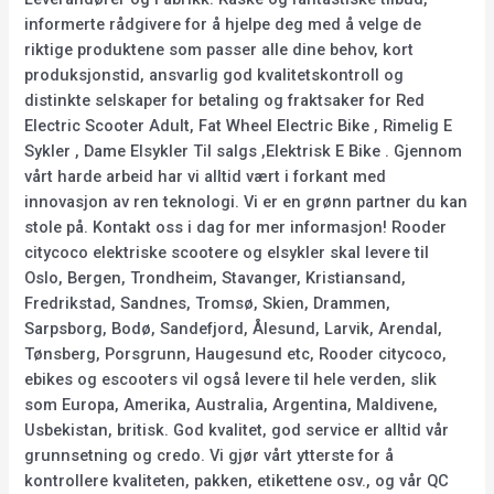
informerte rådgivere for å hjelpe deg med å velge de
riktige produktene som passer alle dine behov, kort
produksjonstid, ansvarlig god kvalitetskontroll og
distinkte selskaper for betaling og fraktsaker for Red
Electric Scooter Adult, Fat Wheel Electric Bike , Rimelig E
Sykler , Dame Elsykler Til salgs ,Elektrisk E Bike . Gjennom
vårt harde arbeid har vi alltid vært i forkant med
innovasjon av ren teknologi. Vi er en grønn partner du kan
stole på. Kontakt oss i dag for mer informasjon! Rooder
citycoco elektriske scootere og elsykler skal levere til
Oslo, Bergen, Trondheim, Stavanger, Kristiansand,
Fredrikstad, Sandnes, Tromsø, Skien, Drammen,
Sarpsborg, Bodø, Sandefjord, Ålesund, Larvik, Arendal,
Tønsberg, Porsgrunn, Haugesund etc, Rooder citycoco,
ebikes og escooters vil også levere til hele verden, slik
som Europa, Amerika, Australia, Argentina, Maldivene,
Usbekistan, britisk. God kvalitet, god service er alltid vår
grunnsetning og credo. Vi gjør vårt ytterste for å
kontrollere kvaliteten, pakken, etikettene osv., og vår QC