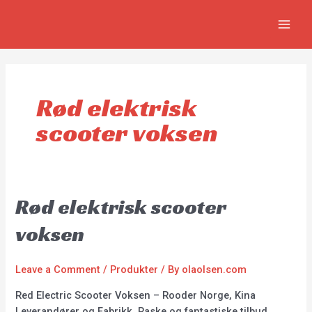
Skip
MAIN
to
MEN
content
Rød elektrisk
scooter voksen
Rød elektrisk scooter
voksen
Leave a Comment
/
Produkter
/ By
olaolsen.com
Red Electric Scooter Voksen – Rooder Norge, Kina
Leverandører og Fabrikk. Raske og fantastiske tilbud,