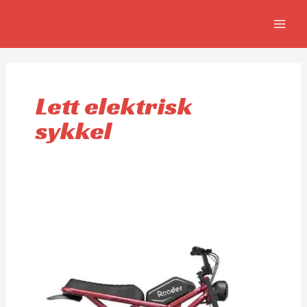
Skip
MAIN
to
MEN
content
Lett elektrisk
sykkel