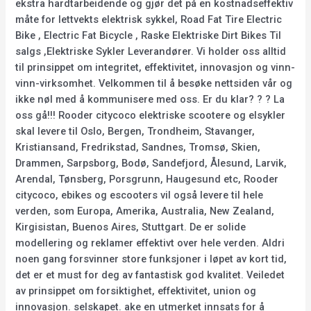
ekstra hardtarbeidende og gjør det på en kostnadseffektiv
måte for lettvekts elektrisk sykkel, Road Fat Tire Electric
Bike , Electric Fat Bicycle , Raske Elektriske Dirt Bikes Til
salgs ,Elektriske Sykler Leverandører. Vi holder oss alltid
til prinsippet om integritet, effektivitet, innovasjon og vinn-
vinn-virksomhet. Velkommen til å besøke nettsiden vår og
ikke nøl med å kommunisere med oss. Er du klar? ? ? La
oss gå!!! Rooder citycoco elektriske scootere og elsykler
skal levere til Oslo, Bergen, Trondheim, Stavanger,
Kristiansand, Fredrikstad, Sandnes, Tromsø, Skien,
Drammen, Sarpsborg, Bodø, Sandefjord, Ålesund, Larvik,
Arendal, Tønsberg, Porsgrunn, Haugesund etc, Rooder
citycoco, ebikes og escooters vil også levere til hele
verden, som Europa, Amerika, Australia, New Zealand,
Kirgisistan, Buenos Aires, Stuttgart. De er solide
modellering og reklamer effektivt over hele verden. Aldri
noen gang forsvinner store funksjoner i løpet av kort tid,
det er et must for deg av fantastisk god kvalitet. Veiledet
av prinsippet om forsiktighet, effektivitet, union og
innovasjon. selskapet. ake en utmerket innsats for å