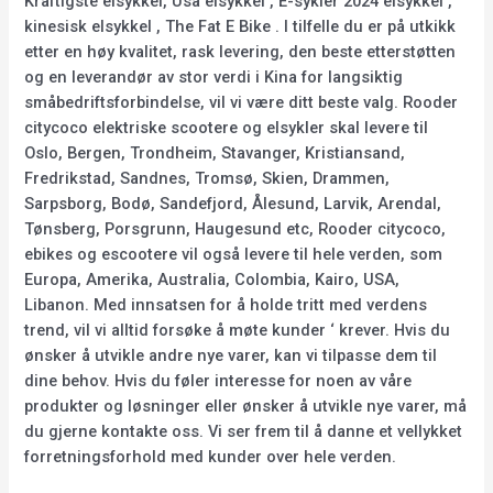
Kraftigste elsykkel, Usa elsykkel , E-sykler 2024 elsykkel ,
kinesisk elsykkel , The Fat E Bike . I tilfelle du er på utkikk
etter en høy kvalitet, rask levering, den beste etterstøtten
og en leverandør av stor verdi i Kina for langsiktig
småbedriftsforbindelse, vil vi være ditt beste valg. Rooder
citycoco elektriske scootere og elsykler skal levere til
Oslo, Bergen, Trondheim, Stavanger, Kristiansand,
Fredrikstad, Sandnes, Tromsø, Skien, Drammen,
Sarpsborg, Bodø, Sandefjord, Ålesund, Larvik, Arendal,
Tønsberg, Porsgrunn, Haugesund etc, Rooder citycoco,
ebikes og escootere vil også levere til hele verden, som
Europa, Amerika, Australia, Colombia, Kairo, USA,
Libanon. Med innsatsen for å holde tritt med verdens
trend, vil vi alltid forsøke å møte kunder ‘ krever. Hvis du
ønsker å utvikle andre nye varer, kan vi tilpasse dem til
dine behov. Hvis du føler interesse for noen av våre
produkter og løsninger eller ønsker å utvikle nye varer, må
du gjerne kontakte oss. Vi ser frem til å danne et vellykket
forretningsforhold med kunder over hele verden.