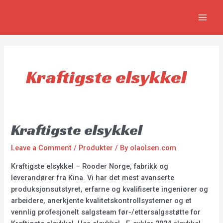
Skip
MAI
to
MEN
content
Kraftigste elsykkel
Kraftigste elsykkel
Leave a Comment
/
Produkter
/ By
olaolsen.com
Kraftigste elsykkel – Rooder Norge, fabrikk og
leverandører fra Kina. Vi har det mest avanserte
produksjonsutstyret, erfarne og kvalifiserte ingeniører og
arbeidere, anerkjente kvalitetskontrollsystemer og et
vennlig profesjonelt salgsteam før-/ettersalgsstøtte for