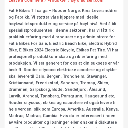
Leave a Comment
/
Produkter
/ By
olaolsen.com
Fat E Bikes Til salgs – Rooder Norge, Kina Leverandører
og Fabrikk. Vi støtter våre kjøpere med ideelle
høykvalitetsprodukter og service på høyt nivå. Ved å bli
spesialistprodusenten i denne sektoren, har vi fått rik
praktisk erfaring med å produsere og administrere for
Fat E Bikes For Sale, Electric Beach Bike, Electric Hybrid
Bike, E Bikes 2024 Electric Bicycle, Ebikes Fat Tire. Vi har
profesjonell produktkunnskap og rik erfaring med
produksjon. Vi ser generelt for oss at din suksess er vår
bedrift! Rooder citycoco elektriske scootere og elsykler
skal levere til Oslo, Bergen, Trondheim, Stavanger,
Kristiansand, Fredrikstad, Sandnes, Tromsø, Skien,
Drammen, Sarpsborg, Bodø, Sandefjord, Ålesund,
Larvik, Arendal, Tønsberg, Porsgrunn, Haugesund etc,
Rooder citycoco, ebikes og escootere vil også levere til
hele verden, slik som Europa, Amerika, Australia, Kenya,
Madras, Madras, Gambia. Hvis du er interessert i noen
av våre produkter og løsninger eller ønsker å diskutere