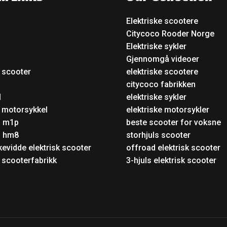
Elektriske scootere
Citycoco Rooder Norge
Elektriske sykler
Gjennomgå videoer
k scooter
elektriske scootere
o
citycoco fabrikken
l
elektriske sykler
k motorsykkel
elektriske motorsykler
o m1p
beste scooter for voksne
o hm8
storhjuls scooter
kevidde elektrisk scooter
offroad elektrisk scooter
k scooterfabrikk
3-hjuls elektrisk scooter