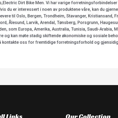
lts,Electric Dirt Bike Men. Vi har varige forretningsforbindels
vis du er interessert i noen av produktene våre, kan du gjern
levere til Oslo, Bergen, Trondheim, Stavanger, Kristiansand, 
rd, Ålesund, Larvik, Arendal, Tønsberg, Porsgrunn, Haugesun
rden, som Europa, Amerika, Australia, Tunisia, Saudi-Arabia, M
kere og kan møte stadig skiftende økonomiske og sosiale beho
å kontakte oss for fremtidige forretningsforhold og gjensidi
ll Links
Our Collection