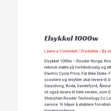
Elsykkel 1000w
Leave a Comment
/
Produkter
/ By
o
Elsykkel 1000w – Rooder Norge, Kina p
teknisk støtte på forhåndssalg og ett
Electric Cycle Price, Fat Bike Ebike
scootere og elsykler skal levere til
Sarpsborg, Bodø, Sandefjord, Ålesun
vil også levere til hele verden, som E
Shenzhen Rooder Technology Co Limit
service. Vi håper å etablere forretni
korrespondanse.