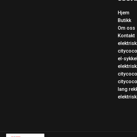
Hjem
Butikk
Om oss
Kontakt
elektris
citycoc
el-sykke
elektris
citycoc
citycoc
lang rek
elektris