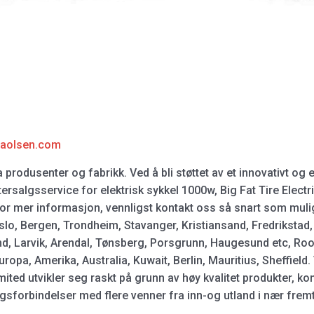
laolsen.com
rodusenter og fabrikk. Ved å bli støttet av et innovativt og e
ersalgsservice for elektrisk sykkel 1000w, Big Fat Tire Electric
. For mer informasjon, vennligst kontakt oss så snart som muli
 Oslo, Bergen, Trondheim, Stavanger, Kristiansand, Fredrikst
d, Larvik, Arendal, Tønsberg, Porsgrunn, Haugesund etc, Ro
uropa, Amerika, Australia, Kuwait, Berlin, Mauritius, Sheffield.
ed utvikler seg raskt på grunn av høy kvalitet produkter, ko
ngsforbindelser med flere venner fra inn-og utland i nær fremtid