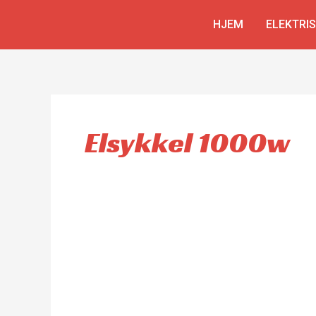
Skip
HJEM
ELEKTRI
to
content
Elsykkel 1000w