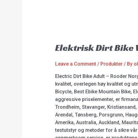
Elektrisk Dirt Bike
Leave a Comment
/
Produkter
/ By
o
Electric Dirt Bike Adult – Rooder No
kvalitet, overlegen høy kvalitet og utm
Bicycle, Best Ebike Mountain Bike, Elec
aggressive priselementer, er firmanav
Trondheim, Stavanger, Kristiansand,
Arendal, Tønsberg, Porsgrunn, Hauges
Amerika, Australia, Auckland, Maurita
testutstyr og metoder for å sikre vår
oppmerksom service, er produktene v