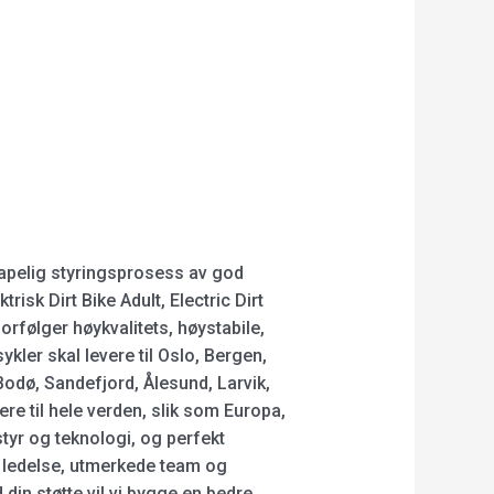
skapelig styringsprosess av god
risk Dirt Bike Adult, Electric Dirt
 forfølger høykvalitets, høystabile,
kler skal levere til Oslo, Bergen,
odø, Sandefjord, Ålesund, Larvik,
e til hele verden, slik som Europa,
styr og teknologi, og perfekt
ig ledelse, utmerkede team og
in støtte vil vi bygge en bedre