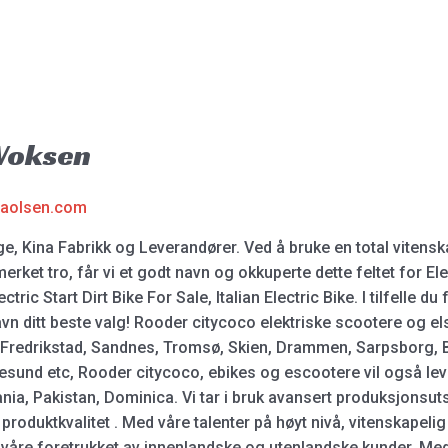
 Voksen
laolsen.com
rge, Kina Fabrikk og Leverandører. Ved å bruke en total viten
erket tro, får vi et godt navn og okkuperte dette feltet for Elekt
tric Start Dirt Bike For Sale, Italian Electric Bike. I tilfelle du
n ditt beste valg! Rooder citycoco elektriske scootere og elsy
 Fredrikstad, Sandnes, Tromsø, Skien, Drammen, Sarpsborg, B
und etc, Rooder citycoco, ebikes og escootere vil også lever
nia, Pakistan, Dominica. Vi tar i bruk avansert produksjonsut
 produktkvalitet . Med våre talenter på høyt nivå, vitenskapel
åre foretrukket av innenlandske og utenlandske kunder. Med d