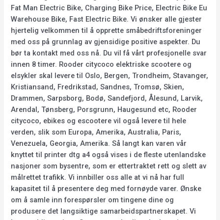
Fat Man Electric Bike, Charging Bike Price, Electric Bike Eu
Warehouse Bike, Fast Electric Bike. Vi ønsker alle gjester
hjertelig velkommen til å opprette småbedriftsforeninger
med oss på grunnlag av gjensidige positive aspekter. Du
bør ta kontakt med oss nå. Du vil få vårt profesjonelle svar
innen 8 timer. Rooder citycoco elektriske scootere og
elsykler skal levere til Oslo, Bergen, Trondheim, Stavanger,
Kristiansand, Fredrikstad, Sandnes, Tromsø, Skien,
Drammen, Sarpsborg, Bodø, Sandefjord, Ålesund, Larvik,
Arendal, Tønsberg, Porsgrunn, Haugesund etc, Rooder
citycoco, ebikes og escootere vil også levere til hele
verden, slik som Europa, Amerika, Australia, Paris,
Venezuela, Georgia, Amerika. Så langt kan varen vår
knyttet til printer dtg a4 også vises i de fleste utenlandske
nasjoner som bysentre, som er ettertraktet rett og slett av
målrettet trafikk. Vi innbiller oss alle at vi nå har full
kapasitet til å presentere deg med fornøyde varer. Ønske
om å samle inn forespørsler om tingene dine og
produsere det langsiktige samarbeidspartnerskapet. Vi