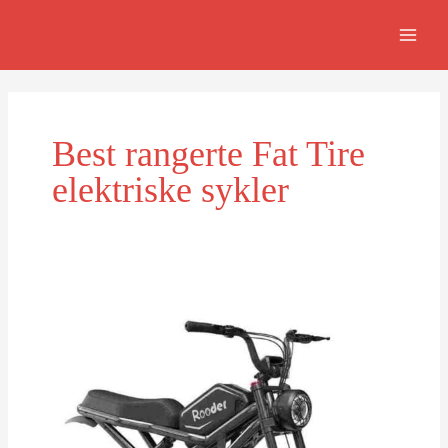
Skip
MAIN
to
MEN
content
Best rangerte Fat Tire
elektriske sykler