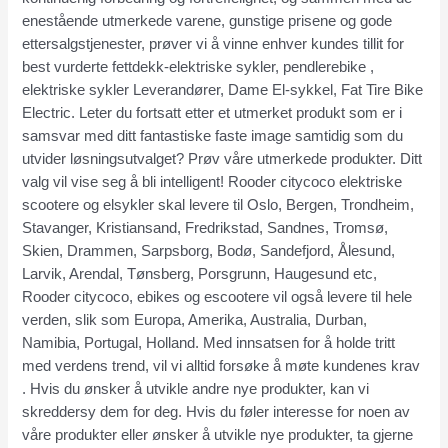
enestående utmerkede varene, gunstige prisene og gode
ettersalgstjenester, prøver vi å vinne enhver kundes tillit for
best vurderte fettdekk-elektriske sykler, pendlerebike ,
elektriske sykler Leverandører, Dame El-sykkel, Fat Tire Bike
Electric. Leter du fortsatt etter et utmerket produkt som er i
samsvar med ditt fantastiske faste image samtidig som du
utvider løsningsutvalget? Prøv våre utmerkede produkter. Ditt
valg vil vise seg å bli intelligent! Rooder citycoco elektriske
scootere og elsykler skal levere til Oslo, Bergen, Trondheim,
Stavanger, Kristiansand, Fredrikstad, Sandnes, Tromsø,
Skien, Drammen, Sarpsborg, Bodø, Sandefjord, Ålesund,
Larvik, Arendal, Tønsberg, Porsgrunn, Haugesund etc,
Rooder citycoco, ebikes og escootere vil også levere til hele
verden, slik som Europa, Amerika, Australia, Durban,
Namibia, Portugal, Holland. Med innsatsen for å holde tritt
med verdens trend, vil vi alltid forsøke å møte kundenes krav
. Hvis du ønsker å utvikle andre nye produkter, kan vi
skreddersy dem for deg. Hvis du føler interesse for noen av
våre produkter eller ønsker å utvikle nye produkter, ta gjerne