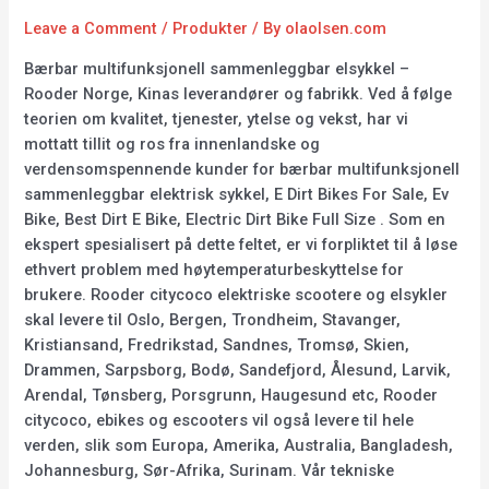
Leave a Comment
/
Produkter
/ By
olaolsen.com
Bærbar multifunksjonell sammenleggbar elsykkel –
Rooder Norge, Kinas leverandører og fabrikk. Ved å følge
teorien om kvalitet, tjenester, ytelse og vekst, har vi
mottatt tillit og ros fra innenlandske og
verdensomspennende kunder for bærbar multifunksjonell
sammenleggbar elektrisk sykkel, E Dirt Bikes For Sale, Ev
Bike, Best Dirt E Bike, Electric Dirt Bike Full Size . Som en
ekspert spesialisert på dette feltet, er vi forpliktet til å løse
ethvert problem med høytemperaturbeskyttelse for
brukere. Rooder citycoco elektriske scootere og elsykler
skal levere til Oslo, Bergen, Trondheim, Stavanger,
Kristiansand, Fredrikstad, Sandnes, Tromsø, Skien,
Drammen, Sarpsborg, Bodø, Sandefjord, Ålesund, Larvik,
Arendal, Tønsberg, Porsgrunn, Haugesund etc, Rooder
citycoco, ebikes og escooters vil også levere til hele
verden, slik som Europa, Amerika, Australia, Bangladesh,
Johannesburg, Sør-Afrika, Surinam. Vår tekniske