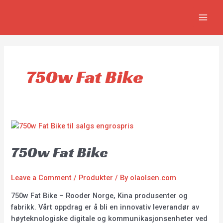
Skip
MAIN
to
MEN
content
750w Fat Bike
750w Fat Bike
Leave a Comment
/
Produkter
/ By
olaolsen.com
750w Fat Bike – Rooder Norge, Kina produsenter og
fabrikk. Vårt oppdrag er å bli en innovativ leverandør av
høyteknologiske digitale og kommunikasjonsenheter ved