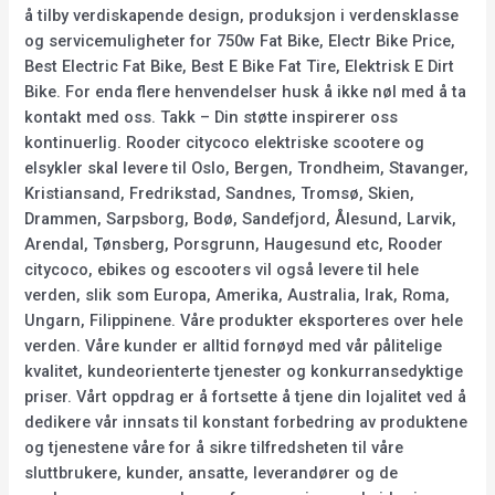
å tilby verdiskapende design, produksjon i verdensklasse
og servicemuligheter for 750w Fat Bike, Electr Bike Price,
Best Electric Fat Bike, Best E Bike Fat Tire, Elektrisk E Dirt
Bike. For enda flere henvendelser husk å ikke nøl med å ta
kontakt med oss. Takk – Din støtte inspirerer oss
kontinuerlig. Rooder citycoco elektriske scootere og
elsykler skal levere til Oslo, Bergen, Trondheim, Stavanger,
Kristiansand, Fredrikstad, Sandnes, Tromsø, Skien,
Drammen, Sarpsborg, Bodø, Sandefjord, Ålesund, Larvik,
Arendal, Tønsberg, Porsgrunn, Haugesund etc, Rooder
citycoco, ebikes og escooters vil også levere til hele
verden, slik som Europa, Amerika, Australia, Irak, Roma,
Ungarn, Filippinene. Våre produkter eksporteres over hele
verden. Våre kunder er alltid fornøyd med vår pålitelige
kvalitet, kundeorienterte tjenester og konkurransedyktige
priser. Vårt oppdrag er å fortsette å tjene din lojalitet ved å
dedikere vår innsats til konstant forbedring av produktene
og tjenestene våre for å sikre tilfredsheten til våre
sluttbrukere, kunder, ansatte, leverandører og de