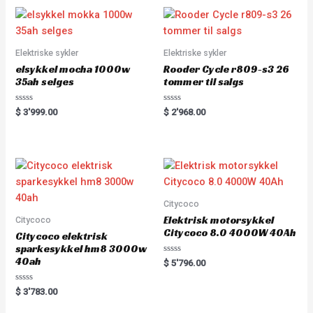
Elektriske sykler
Elektriske sykler
elsykkel mocha 1000w
Rooder Cycle r809-s3 26
35ah selges
tommer til salgs
R
R
$
3'999.00
$
2'968.00
a
a
t
t
e
e
d
d
0
0
o
o
u
u
t
t
o
o
f
f
5
5
Citycoco
Elektrisk motorsykkel
Citycoco
Citycoco 8.0 4000W 40Ah
Citycoco elektrisk
sparkesykkel hm8 3000w
40ah
R
$
5'796.00
a
t
e
R
$
3'783.00
d
a
0
t
o