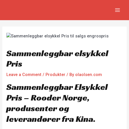
Skip
Innleggsnavigering
MAIN
to
MEN
content
Sammenleggbar elsykkel
Pris
Leave a Comment
/
Produkter
/ By
olaolsen.com
Sammenleggbar Elsykkel
Pris – Rooder Norge,
produsenter og
leverandører fra Kina.