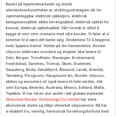
Basert på hjemmemarkedet og utvide
utenlandsvirksomheten er utviklingsstrategien vår for
sammenleggbar elektrisk sykkelpris, elektrisk
bevegelsessykkel, ebike terrengsykkel, elektrisk sykkel for
kvinner, elektrisk sykkelsykkel. Vårt formål er alltid å
bygge et vinn-vinn-scenario med våre kunder. Vi føler at vi
kommer til å være ditt beste valg. Omdømme Til å begynne
med, kjøpere fremst. Venter på din henvendelse. Rooder
citycoco elektriske scootere og elsykler skal levere til
Oslo, Bergen, Trondheim, Stavanger, Kristiansand,
Fredrikstad, Sandnes, Tromsø, Skien, Drammen,
Sarpsborg, Bodø, Sandefjord, Ålesund, Larvik, Arendal,
Tønsberg, Porsgrunn, Haugesund etc, Rooder citycoco,
ebikes og escooters vil også levere til hele verden, slik
som Europa, Amerika, Australia, Mexico, Estland, Malta,
Tsjekkia. Vi har nå en stor andel i det globale markedet.
Shenzhen Rooder Technology Co Limited
har sterk
økonomisk styrke og tilbyr utmerket salgsservice. Nå har
vi etablert tro, vennlig, harmonisk forretningsforhold med