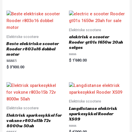
e
u
d
t
0
o
o
f
u
5
t
o
f
5
Elektriske scootere
elektrisk e scooter
Elektriske scootere
Rooder gt01s 1650w 20ah
Beste elektriske scooter
selges
Rooder r803o16 dobbel
motor
R
$
1'680.00
a
Rated
t
$
3'930.00
5.00
e
out of 5
d
0
o
u
t
o
f
5
Elektriske scootere
Langdistanse elektrisk
Elektriske scootere
sparkesykkel Rooder
Elektrisk sparkesykkel for
XS09
voksne r803o15b 72v
8000w 50ah
R
$
6'000.00