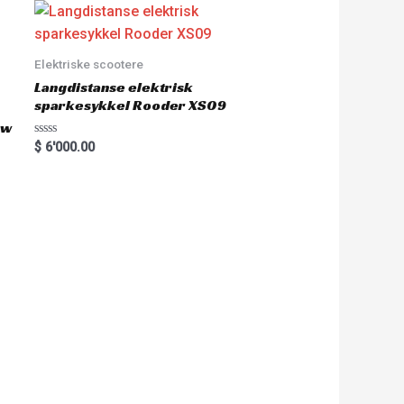
Elektriske scootere
Langdistanse elektrisk
sparkesykkel Rooder XS09
0w
R
$
6'000.00
a
t
e
d
0
o
u
t
o
f
5