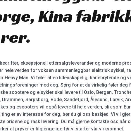
rge, Kina fabrik
rer.
bedrifter, eksepsjonell ettersalgsleverandør og moderne produk
ver hele verden for voksen sammenleggbar elektrisk sykkel, ras
 For Heavy Man. Vi føler at en lidenskapelig, banebrytende og v
etningsforeninger med deg. Sørg for at du virkelig føler deg fr
ske scootere og elsykler skal levere til Oslo, Bergen, Trondh
, Drammen, Sarpsborg, Bodø, Sandefjord, Ålesund, Larvik, Ar
es og escooters vil også levere til hele verden, slik som Euro
ing er av interesse for deg, bør du gi oss beskjed. Vi vil gjøre
ste prisene og rask levering. Du må gjerne kontakte oss når s
er at prøver er tilgjengelige før vi starter vår virksomhet.