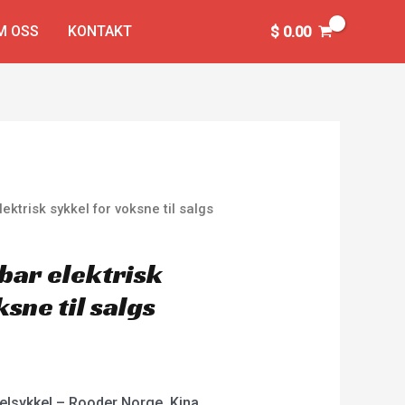
M OSS
KONTAKT
$
0.00
trisk sykkel for voksne til salgs
ar elektrisk
ksne til salgs
lsykkel – Rooder Norge, Kina