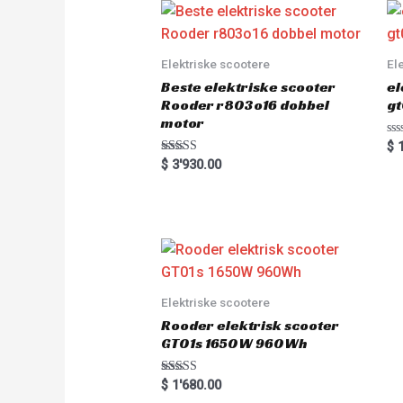
o
u
t
o
f
5
Elektriske scootere
El
Beste elektriske scooter
el
Rooder r803o16 dobbel
gt
motor
R
$
1
a
Rated
$
3'930.00
t
5.00
e
out of 5
d
0
o
u
t
o
f
5
Elektriske scootere
Rooder elektrisk scooter
GT01s 1650W 960Wh
Rated
$
1'680.00
5.00