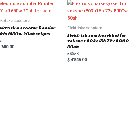
o
u
t
o
f
5
ektriske scootere
ektrisk e scooter Rooder
Elektriske scootere
01s 1650w 20ah selges
Elektrisk sparkesykkel for
voksne r803o15b 72v 800
50ah
'680.00
Rated
$
4'845.00
5.00
out of 5