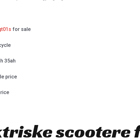
gt01s
for sale
cycle
h 35ah
e price
rice
ktriske scootere 