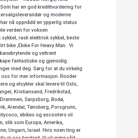
 Som har en god kredittvurdering for
ettersalgsleverandør og moderne
i har nå oppnådd en ypperlig status
hele verden for voksen
ykkel, rask elektrisk sykkel, beste
dirt bike ,Ebike For Heavy Man . Vi
, banebrytende og veltrent
skape fantastiske og gjensidig
nger med deg. Sørg for at du virkelig
kte oss for mer informasjon. Rooder
re og elsykler skal levere til Oslo,
nger, Kristiansand, Fredrikstad,
 Drammen, Sarpsborg, Bodø,
vik, Arendal, Tønsberg, Porsgrunn,
tycoco, ebikes og escooters vil
en, slik som Europa, Amerika,
ne, Ungarn, Israel. Hvis noen ting er
du gi oss beskjed. Vi vil gjøre vårt