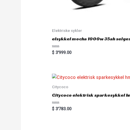
Elektriske sykler
elsykkel mocha 1000w 35ah selge
R
$
3'999.00
a
t
e
d
0
o
u
t
o
Citycoco
f
5
Citycoco elektrisk sparkesykkel
R
$
3'783.00
a
t
e
d
0