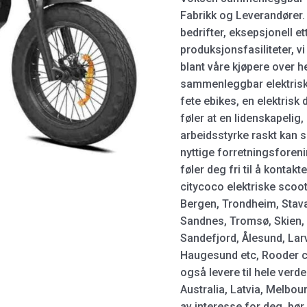
Fabrikk og Leverandører.
bedrifter, eksepsjonell 
produksjonsfasiliteter, v
blant våre kjøpere over 
sammenleggbar elektrisk s
fete ebikes, en elektrisk 
føler at en lidenskapelig
arbeidsstyrke raskt kan 
nyttige forretningsforeni
føler deg fri til å konta
citycoco elektriske scoote
Bergen, Trondheim, Stava
Sandnes, Tromsø, Skien,
Sandefjord, Ålesund, Lar
Haugesund etc, Rooder ci
også levere til hele verd
Australia, Latvia, Melbour
av interesse for deg, bør 