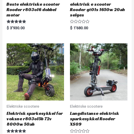
Beste elektriske scooter
elektrisk e scooter
Rooder r803o16 dobbel
Rooder gt01s 1650w 20ah
motor
selges
Rated
R
$
3'930.00
$
1'680.00
5.00
a
out of 5
t
e
d
0
o
u
t
o
f
5
Elektriske scootere
Elektriske scootere
Elektrisk sparkesykkel for
Langdistanse elektrisk
voksne r803o15b 72v
sparkesykkel Rooder
8000w 50ah
XS09