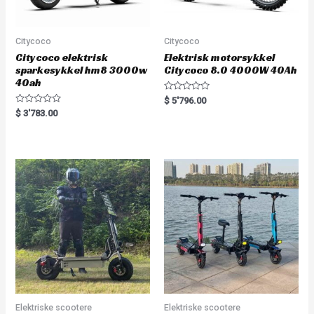
Citycoco
Citycoco
Citycoco elektrisk
Elektrisk motorsykkel
sparkesykkel hm8 3000w
Citycoco 8.0 4000W 40Ah
40ah
R
$
5'796.00
a
R
$
3'783.00
t
a
e
t
d
e
0
d
o
0
u
o
t
u
o
t
f
o
5
f
5
Elektriske scootere
Elektriske scootere