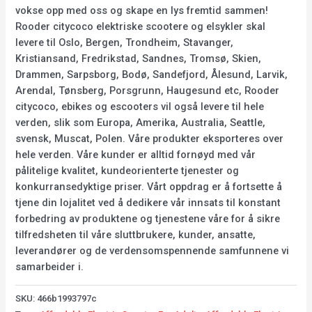
vokse opp med oss og skape en lys fremtid sammen!
Rooder citycoco elektriske scootere og elsykler skal
levere til Oslo, Bergen, Trondheim, Stavanger,
Kristiansand, Fredrikstad, Sandnes, Tromsø, Skien,
Drammen, Sarpsborg, Bodø, Sandefjord, Ålesund, Larvik,
Arendal, Tønsberg, Porsgrunn, Haugesund etc, Rooder
citycoco, ebikes og escooters vil også levere til hele
verden, slik som Europa, Amerika, Australia, Seattle,
svensk, Muscat, Polen. Våre produkter eksporteres over
hele verden. Våre kunder er alltid fornøyd med vår
pålitelige kvalitet, kundeorienterte tjenester og
konkurransedyktige priser. Vårt oppdrag er å fortsette å
tjene din lojalitet ved å dedikere vår innsats til konstant
forbedring av produktene og tjenestene våre for å sikre
tilfredsheten til våre sluttbrukere, kunder, ansatte,
leverandører og de verdensomspennende samfunnene vi
samarbeider i.
SKU:
466b1993797c