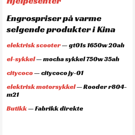
Hjelpesenter
Engrospriser på varme
selgende produkter i Kina
elektrisk scooter
— gt01s 1650w 20ah
el-sykkel
— mocha sykkel 750w 35ah
citycoco
— citycoco jy-01
elektrisk motorsykkel
— Rooder r804-
m21
Butikk
— Fabrikk direkte