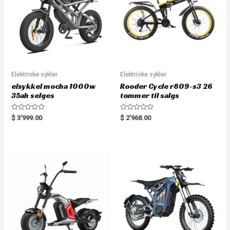
Elektriske sykler
Elektriske sykler
elsykkel mocha 1000w
Rooder Cycle r809-s3 26
35ah selges
tommer til salgs
R
R
$
3'999.00
$
2'968.00
a
a
t
t
e
e
d
d
0
0
o
o
u
u
t
t
o
o
f
f
5
5