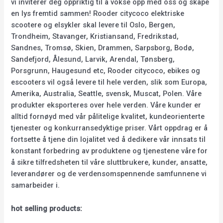
vi inviterer deg oppriktig til å vokse opp med oss og skape
en lys fremtid sammen! Rooder citycoco elektriske
scootere og elsykler skal levere til Oslo, Bergen,
Trondheim, Stavanger, Kristiansand, Fredrikstad,
Sandnes, Tromsø, Skien, Drammen, Sarpsborg, Bodø,
Sandefjord, Ålesund, Larvik, Arendal, Tønsberg,
Porsgrunn, Haugesund etc, Rooder citycoco, ebikes og
escooters vil også levere til hele verden, slik som Europa,
Amerika, Australia, Seattle, svensk, Muscat, Polen. Våre
produkter eksporteres over hele verden. Våre kunder er
alltid fornøyd med vår pålitelige kvalitet, kundeorienterte
tjenester og konkurransedyktige priser. Vårt oppdrag er å
fortsette å tjene din lojalitet ved å dedikere vår innsats til
konstant forbedring av produktene og tjenestene våre for
å sikre tilfredsheten til våre sluttbrukere, kunder, ansatte,
leverandører og de verdensomspennende samfunnene vi
samarbeider i.
hot selling products: