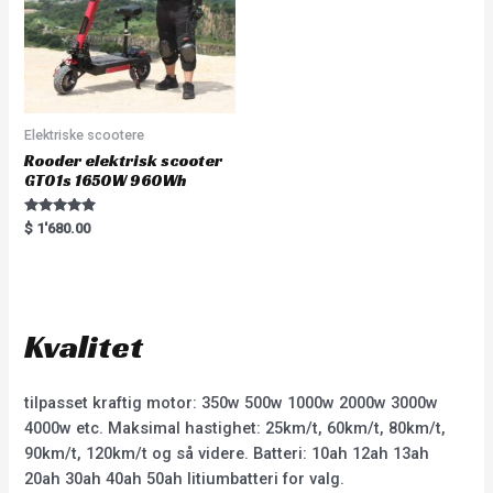
Elektriske scootere
Rooder elektrisk scooter
GT01s 1650W 960Wh
Rated
$
1'680.00
5.00
out of 5
Kvalitet
tilpasset kraftig motor: 350w 500w 1000w 2000w 3000w
4000w etc. Maksimal hastighet: 25km/t, 60km/t, 80km/t,
90km/t, 120km/t og så videre. Batteri: 10ah 12ah 13ah
20ah 30ah 40ah 50ah litiumbatteri for valg.