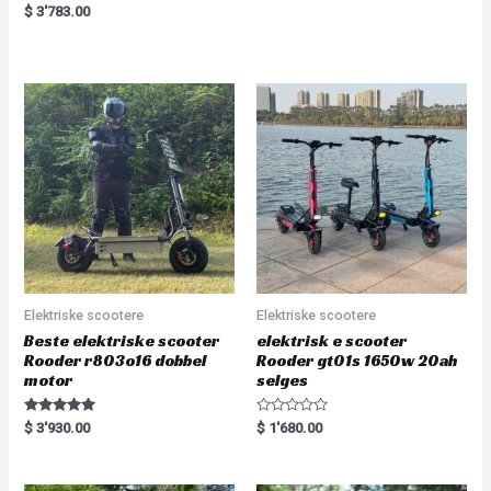
a
R
$
3'783.00
t
a
e
t
d
e
0
d
o
0
u
o
t
u
o
t
f
o
5
f
5
Elektriske scootere
Elektriske scootere
Beste elektriske scooter
elektrisk e scooter
Rooder r803o16 dobbel
Rooder gt01s 1650w 20ah
motor
selges
Rated
R
$
3'930.00
$
1'680.00
5.00
a
out of 5
t
e
d
0