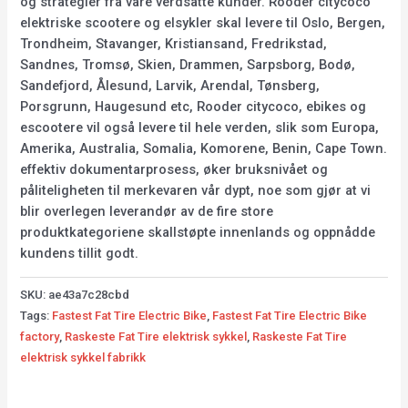
og strategier fra våre verdsatte kunder. Rooder citycoco
elektriske scootere og elsykler skal levere til Oslo, Bergen,
Trondheim, Stavanger, Kristiansand, Fredrikstad,
Sandnes, Tromsø, Skien, Drammen, Sarpsborg, Bodø,
Sandefjord, Ålesund, Larvik, Arendal, Tønsberg,
Porsgrunn, Haugesund etc, Rooder citycoco, ebikes og
escootere vil også levere til hele verden, slik som Europa,
Amerika, Australia, Somalia, Komorene, Benin, Cape Town.
effektiv dokumentarprosess, øker bruksnivået og
påliteligheten til merkevaren vår dypt, noe som gjør at vi
blir overlegen leverandør av de fire store
produktkategoriene skallstøpte innenlands og oppnådde
kundens tillit godt.
SKU:
ae43a7c28cbd
Tags:
Fastest Fat Tire Electric Bike
,
Fastest Fat Tire Electric Bike
factory
,
Raskeste Fat Tire elektrisk sykkel
,
Raskeste Fat Tire
elektrisk sykkel fabrikk