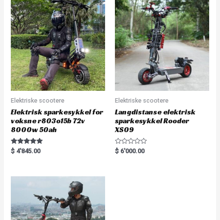
o
u
t
o
f
5
Elektriske scootere
Elektriske scootere
Elektrisk sparkesykkel for
Langdistanse elektrisk
voksne r803o15b 72v
sparkesykkel Rooder
8000w 50ah
XS09
Rated
R
$
4'845.00
$
6'000.00
5.00
a
out of 5
t
e
d
0
o
u
t
o
f
5