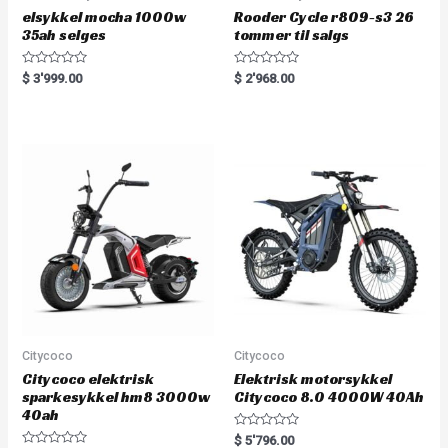
elsykkel mocha 1000w
Rooder Cycle r809-s3 26
35ah selges
tommer til salgs
R
R
$
3'999.00
$
2'968.00
a
a
t
t
e
e
d
d
0
0
o
o
u
u
t
t
o
o
f
f
5
5
Citycoco
Citycoco
Citycoco elektrisk
Elektrisk motorsykkel
sparkesykkel hm8 3000w
Citycoco 8.0 4000W 40Ah
40ah
R
$
5'796.00