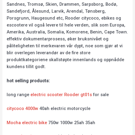
Sandnes, Tromsø, Skien, Drammen, Sarpsborg, Bodø,
Sandefjord, Ålesund, Larvik, Arendal, Tønsberg,
Porsgrunn, Haugesund etc, Rooder citycoco, ebikes og
escootere vil også levere til hele verden, slik som Europa,
Amerika, Australia, Somalia, Komorene, Benin, Cape Town.
effektiv dokumentarprosess, øker bruksnivået og
påliteligheten til merkevaren vår dypt, noe som gjør at vi
blir overlegen leverandør av de fire store
produktkategoriene skallstøpte innenlands og oppnådde
kundens tillit godt.
hot selling products:
long range
electric scooter Rooder gt01s
for sale
citycoco 4000w
40ah electric motorcycle
Mocha electric bike
750w 1000w 25ah 35ah