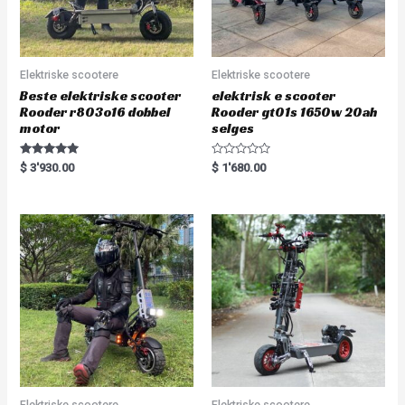
Elektriske scootere
Elektriske scootere
Beste elektriske scooter
elektrisk e scooter
Rooder r803o16 dobbel
Rooder gt01s 1650w 20ah
motor
selges
Rated
R
$
3'930.00
$
1'680.00
5.00
a
out of 5
t
e
d
0
o
u
t
o
f
5
Elektriske scootere
Elektriske scootere