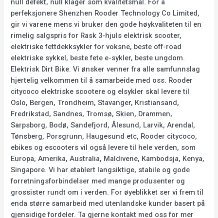
null defekt, null klager som kvalitetsmål. For å
perfeksjonere Shenzhen Rooder Technology Co Limited,
gir vi varene mens vi bruker den gode høykvaliteten til en
rimelig salgspris for Rask 3-hjuls elektrisk scooter,
elektriske fettdekksykler for voksne, beste off-road
elektriske sykkel, beste fete e-sykler, beste ungdom.
Elektrisk Dirt Bike. Vi ønsker venner fra alle samfunnslag
hjertelig velkommen til å samarbeide med oss. Rooder
citycoco elektriske scootere og elsykler skal levere til
Oslo, Bergen, Trondheim, Stavanger, Kristiansand,
Fredrikstad, Sandnes, Tromsø, Skien, Drammen,
Sarpsborg, Bodø, Sandefjord, Ålesund, Larvik, Arendal,
Tønsberg, Porsgrunn, Haugesund etc, Rooder citycoco,
ebikes og escooters vil også levere til hele verden, som
Europa, Amerika, Australia, Maldivene, Kambodsja, Kenya,
Singapore. Vi har etablert langsiktige, stabile og gode
forretningsforbindelser med mange produsenter og
grossister rundt om i verden. For øyeblikket ser vi frem til
enda større samarbeid med utenlandske kunder basert på
gjensidige fordeler. Ta gjerne kontakt med oss for mer