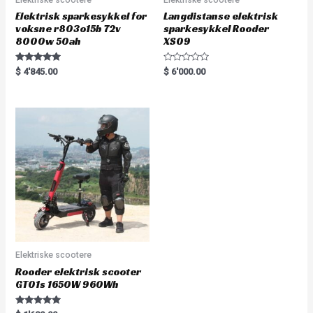
Elektrisk sparkesykkel for
Langdistanse elektrisk
voksne r803o15b 72v
sparkesykkel Rooder
8000w 50ah
XS09
Rated
R
$
4'845.00
$
6'000.00
5.00
a
out of 5
t
e
d
0
o
u
t
o
f
5
Elektriske scootere
Rooder elektrisk scooter
GT01s 1650W 960Wh
Rated