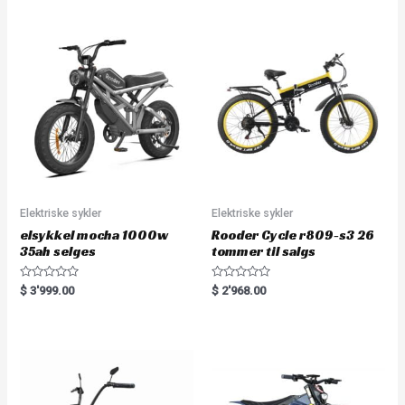
Elektriske sykler
Elektriske sykler
elsykkel mocha 1000w
Rooder Cycle r809-s3 26
35ah selges
tommer til salgs
R
R
$
3'999.00
$
2'968.00
a
a
t
t
e
e
d
d
0
0
o
o
u
u
t
t
o
o
f
f