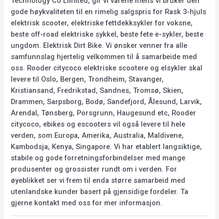
Technology Co Limited, gir vi varene mens vi bruker den
gode høykvaliteten til en rimelig salgspris for Rask 3-hjuls
elektrisk scooter, elektriske fettdekksykler for voksne,
beste off-road elektriske sykkel, beste fete e-sykler, beste
ungdom. Elektrisk Dirt Bike. Vi ønsker venner fra alle
samfunnslag hjertelig velkommen til å samarbeide med
oss. Rooder citycoco elektriske scootere og elsykler skal
levere til Oslo, Bergen, Trondheim, Stavanger,
Kristiansand, Fredrikstad, Sandnes, Tromsø, Skien,
Drammen, Sarpsborg, Bodø, Sandefjord, Ålesund, Larvik,
Arendal, Tønsberg, Porsgrunn, Haugesund etc, Rooder
citycoco, ebikes og escooters vil også levere til hele
verden, som Europa, Amerika, Australia, Maldivene,
Kambodsja, Kenya, Singapore. Vi har etablert langsiktige,
stabile og gode forretningsforbindelser med mange
produsenter og grossister rundt om i verden. For
øyeblikket ser vi frem til enda større samarbeid med
utenlandske kunder basert på gjensidige fordeler. Ta
gjerne kontakt med oss for mer informasjon.