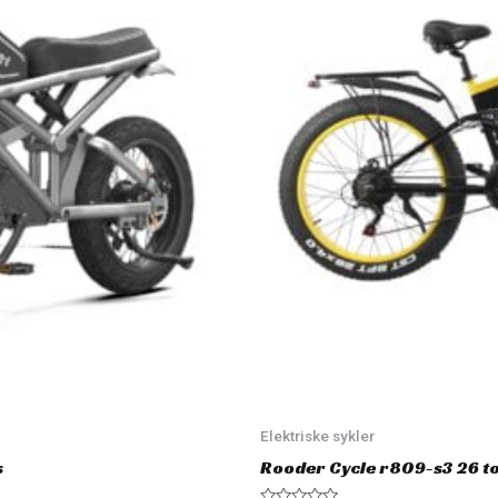
Elektriske sykler
s
Rooder Cycle r809-s3 26 to