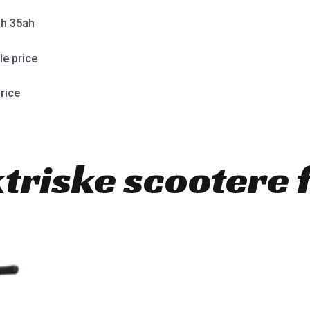
h 35ah
e price
rice
ktriske scootere 