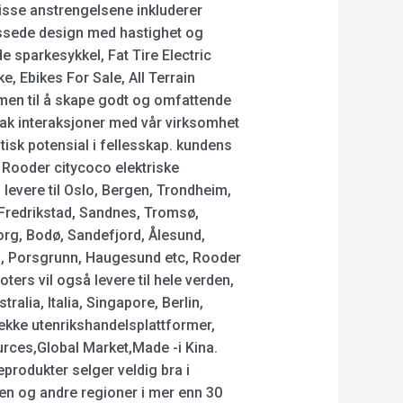
Disse anstrengelsene inkluderer
passede design med hastighet og
 sparkesykkel, Fat Tire Electric
ke, Ebikes For Sale, All Terrain
mmen til å skape godt og omfattende
ak interaksjoner med vår virksomhet
tisk potensial i fellesskap. kundens
! Rooder citycoco elektriske
 levere til Oslo, Bergen, Trondheim,
 Fredrikstad, Sandnes, Tromsø,
rg, Bodø, Sandefjord, Ålesund,
g, Porsgrunn, Haugesund etc, Rooder
ters vil også levere til hele verden,
alia, Italia, Singapore, Berlin,
rekke utenrikshandelsplattformer,
rces,Global Market,Made -i Kina.
rodukter selger veldig bra i
en og andre regioner i mer enn 30