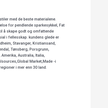
stiler med de beste materialene.
else for pendlende sparkesykkel, Fat
n til å skape godt og omfattende
ial i fellesskap. kundens glede er
ndheim, Stavanger, Kristiansand,
endal, Tønsberg, Porsgrunn,
merika, Australia, Italia,
balsources,Global Market,Made -i
egioner i mer enn 30 land.