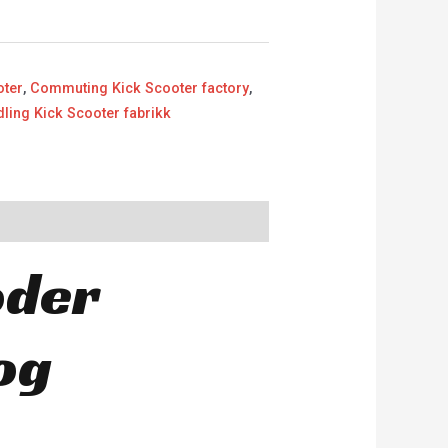
oter
,
Commuting Kick Scooter factory
,
ling Kick Scooter fabrikk
oder
og