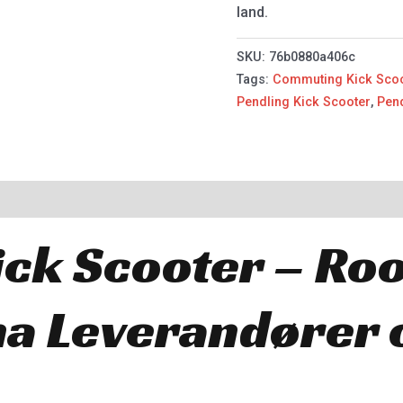
land.
SKU:
76b0880a406c
Tags:
Commuting Kick Sco
Pendling Kick Scooter
,
Pend
ick Scooter – Ro
na Leverandører 