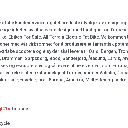
hetsfulle kundeservicen og det bredeste utvalget av design og 
gjengeligheten av tilpassede design med hastighet og forsend
 Bike, Ebikes For Sale, All Terrain Electric Fat Bike. Velkomme
oner med vår virksomhet for å produsere et fantastisk potens
ktriske scootere og elsykler skal levere til Oslo, Bergen, Tro
, Drammen, Sarpsborg, Bodø, Sandefjord, Ålesund, Larvik, Ar
es og escooters vil også levere til hele verden, som Europa, A
 har en rekke utenrikshandelsplattformer, som er Alibaba,Glo
er selger veldig bra i Europa, Amerika, Midtøsten og andre r
gt01s
for sale
cycle