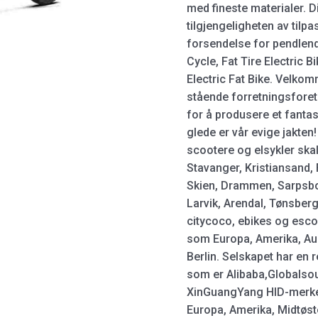
med fineste materialer. 
tilgjengeligheten av til
forsendelse for pendlende
Cycle, Fat Tire Electric Bi
Electric Fat Bike. Velko
stående forretningsforet
for å produsere et fantas
glede er vår evige jakten
scootere og elsykler skal
Stavanger, Kristiansand,
Skien, Drammen, Sarpsbo
Larvik, Arendal, Tønsber
citycoco, ebikes og escoo
som Europa, Amerika, Austr
Berlin. Selskapet har en 
som er Alibaba,Globalsou
XinGuangYang HID-merkep
Europa, Amerika, Midtøst