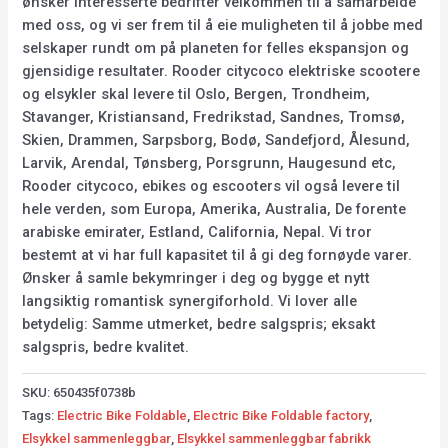
ønsker interesserte bedrifter velkommen til å samarbeide
med oss, og vi ser frem til å eie muligheten til å jobbe med
selskaper rundt om på planeten for felles ekspansjon og
gjensidige resultater. Rooder citycoco elektriske scootere
og elsykler skal levere til Oslo, Bergen, Trondheim,
Stavanger, Kristiansand, Fredrikstad, Sandnes, Tromsø,
Skien, Drammen, Sarpsborg, Bodø, Sandefjord, Ålesund,
Larvik, Arendal, Tønsberg, Porsgrunn, Haugesund etc,
Rooder citycoco, ebikes og escooters vil også levere til
hele verden, som Europa, Amerika, Australia, De forente
arabiske emirater, Estland, California, Nepal. Vi tror
bestemt at vi har full kapasitet til å gi deg fornøyde varer.
Ønsker å samle bekymringer i deg og bygge et nytt
langsiktig romantisk synergiforhold. Vi lover alle
betydelig: Samme utmerket, bedre salgspris; eksakt
salgspris, bedre kvalitet.
SKU:
650435f0738b
Tags:
Electric Bike Foldable
,
Electric Bike Foldable factory
,
Elsykkel sammenleggbar
,
Elsykkel sammenleggbar fabrikk