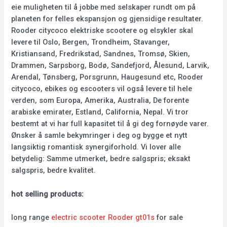
eie muligheten til å jobbe med selskaper rundt om på
planeten for felles ekspansjon og gjensidige resultater.
Rooder citycoco elektriske scootere og elsykler skal
levere til Oslo, Bergen, Trondheim, Stavanger,
Kristiansand, Fredrikstad, Sandnes, Tromsø, Skien,
Drammen, Sarpsborg, Bodø, Sandefjord, Ålesund, Larvik,
Arendal, Tønsberg, Porsgrunn, Haugesund etc, Rooder
citycoco, ebikes og escooters vil også levere til hele
verden, som Europa, Amerika, Australia, De forente
arabiske emirater, Estland, California, Nepal. Vi tror
bestemt at vi har full kapasitet til å gi deg fornøyde varer.
Ønsker å samle bekymringer i deg og bygge et nytt
langsiktig romantisk synergiforhold. Vi lover alle
betydelig: Samme utmerket, bedre salgspris; eksakt
salgspris, bedre kvalitet.
hot selling products:
long range
electric scooter Rooder gt01s
for sale