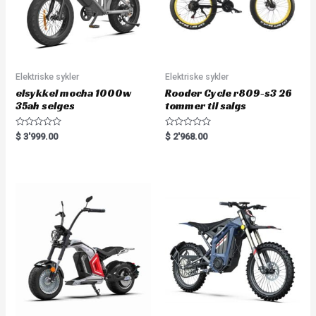
Elektriske sykler
Elektriske sykler
elsykkel mocha 1000w
Rooder Cycle r809-s3 26
35ah selges
tommer til salgs
R
R
$
3'999.00
$
2'968.00
a
a
t
t
e
e
d
d
0
0
o
o
u
u
t
t
o
o
f
f
5
5