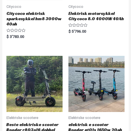
Citycoco
Citycoco
Citycoco elektrisk
Elektrisk motorsykkel
sparkesykkel hm8 3000w
Citycoco 8.0 4000W 40Ah
40ah
R
$
5'796.00
a
R
$
3'783.00
t
a
e
t
d
e
0
d
o
0
u
o
t
u
o
t
f
o
5
f
5
Elektriske scootere
Elektriske scootere
Beste elektriske scooter
elektrisk e scooter
Rooder r803o16 dobbel
Rooder gt01s 1650w 20ah