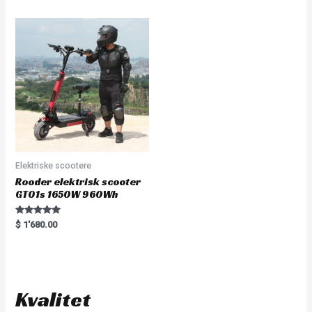
e
d
0
o
u
t
o
f
5
Elektriske scootere
Rooder elektrisk scooter
GT01s 1650W 960Wh
Rated
$
1'680.00
5.00
out of 5
Kvalitet