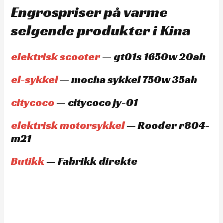
Engrospriser på varme
selgende produkter i Kina
elektrisk scooter
— gt01s 1650w 20ah
el-sykkel
— mocha sykkel 750w 35ah
citycoco
— citycoco jy-01
elektrisk motorsykkel
— Rooder r804-
m21
Butikk
— Fabrikk direkte