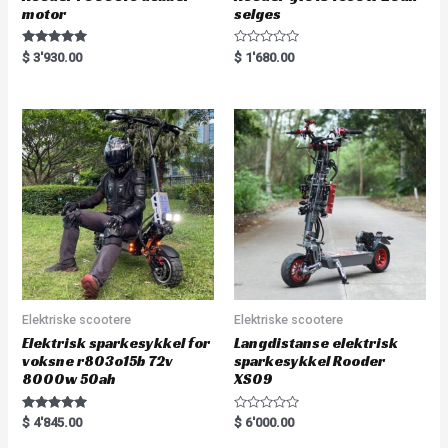
motor
selges
Rated
R
$
3'930.00
$
1'680.00
5.00
a
out of 5
t
e
d
0
o
u
t
o
f
5
Elektriske scootere
Elektriske scootere
Elektrisk sparkesykkel for
Langdistanse elektrisk
voksne r803o15b 72v
sparkesykkel Rooder
8000w 50ah
XS09
Rated
R
$
4'845.00
$
6'000.00
5.00
a
out of 5
t