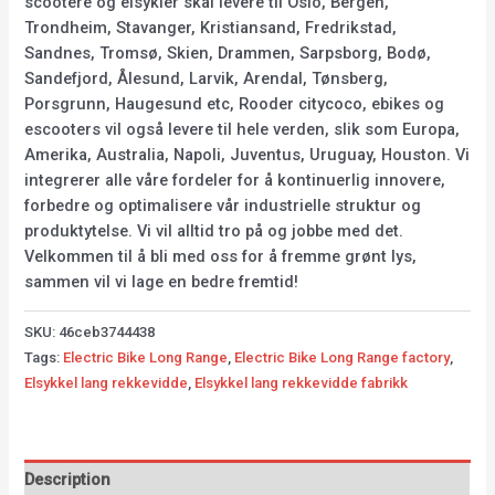
scootere og elsykler skal levere til Oslo, Bergen,
Trondheim, Stavanger, Kristiansand, Fredrikstad,
Sandnes, Tromsø, Skien, Drammen, Sarpsborg, Bodø,
Sandefjord, Ålesund, Larvik, Arendal, Tønsberg,
Porsgrunn, Haugesund etc, Rooder citycoco, ebikes og
escooters vil også levere til hele verden, slik som Europa,
Amerika, Australia, Napoli, Juventus, Uruguay, Houston. Vi
integrerer alle våre fordeler for å kontinuerlig innovere,
forbedre og optimalisere vår industrielle struktur og
produktytelse. Vi vil alltid tro på og jobbe med det.
Velkommen til å bli med oss for å fremme grønt lys,
sammen vil vi lage en bedre fremtid!
SKU:
46ceb3744438
Tags:
Electric Bike Long Range
,
Electric Bike Long Range factory
,
Elsykkel lang rekkevidde
,
Elsykkel lang rekkevidde fabrikk
Description