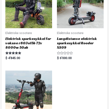
5
Elektriske scootere
Elektriske scootere
Elektrisk sparkesykkel for
Langdistanse elektrisk
voksne r803o15b 72v
sparkesykkel Rooder
8000w 50ah
XS09
Rated
R
$
4'845.00
$
6'000.00
5.00
a
out of 5
t
e
d
0
o
u
t
o
f
5