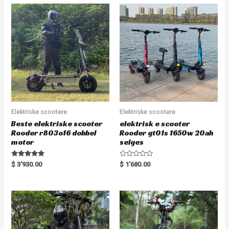
u
o
t
u
o
t
f
o
5
f
5
Elektriske scootere
Elektriske scootere
Beste elektriske scooter
elektrisk e scooter
Rooder r803o16 dobbel
Rooder gt01s 1650w 20ah
motor
selges
Rated
R
$
3'930.00
$
1'680.00
5.00
a
out of 5
t
e
d
0
o
u
t
o
f