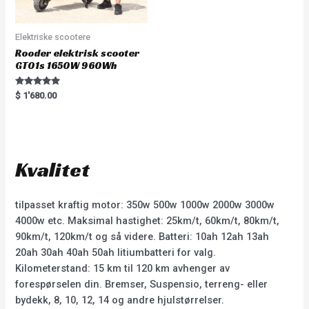
Elektriske scootere
Rooder elektrisk scooter
GT01s 1650W 960Wh
Rated
$
1'680.00
5.00
out of 5
Kvalitet
tilpasset kraftig motor: 350w 500w 1000w 2000w 3000w
4000w etc. Maksimal hastighet: 25km/t, 60km/t, 80km/t,
90km/t, 120km/t og så videre. Batteri: 10ah 12ah 13ah
20ah 30ah 40ah 50ah litiumbatteri for valg.
Kilometerstand: 15 km til 120 km avhenger av
forespørselen din. Bremser, Suspensio, terreng- eller
bydekk, 8, 10, 12, 14 og andre hjulstørrelser.