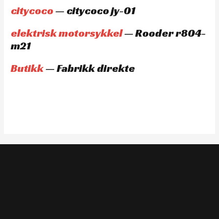
citycoco
— citycoco jy-01
elektrisk motorsykkel
— Rooder r804-
m21
Butikk
— Fabrikk direkte