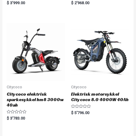
R
R
$
3'999.00
$
2'968.00
a
a
t
t
e
e
d
d
0
0
o
o
u
u
t
t
o
o
f
f
5
5
Citycoco
Citycoco
Citycoco elektrisk
Elektrisk motorsykkel
sparkesykkel hm8 3000w
Citycoco 8.0 4000W 40Ah
40ah
R
$
5'796.00
a
R
$
3'783.00
t
a
e
t
d
e
0
d
o
0