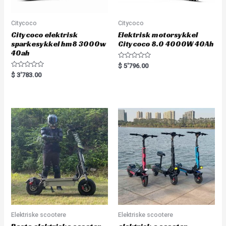
Citycoco
Citycoco
Citycoco elektrisk
Elektrisk motorsykkel
sparkesykkel hm8 3000w
Citycoco 8.0 4000W 40Ah
40ah
R
$
5'796.00
a
R
$
3'783.00
t
a
e
t
d
e
0
d
o
0
u
o
t
u
o
t
f
o
5
f
5
Elektriske scootere
Elektriske scootere