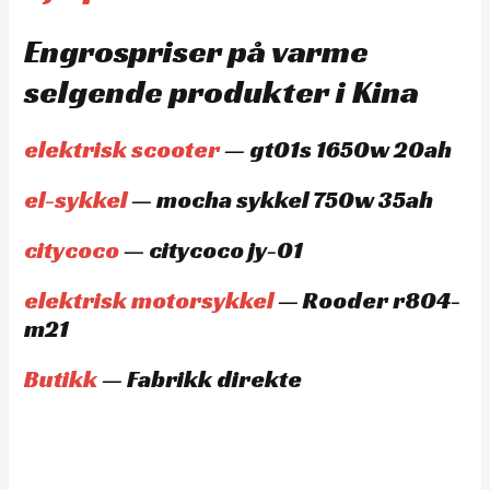
Engrospriser på varme
selgende produkter i Kina
elektrisk scooter
— gt01s 1650w 20ah
el-sykkel
— mocha sykkel 750w 35ah
citycoco
— citycoco jy-01
elektrisk motorsykkel
— Rooder r804-
m21
Butikk
— Fabrikk direkte