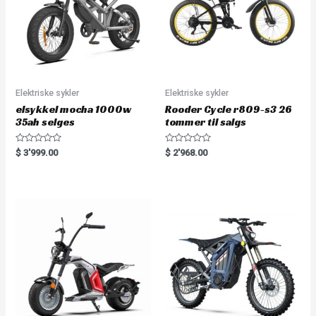
Elektriske sykler
Elektriske sykler
elsykkel mocha 1000w
Rooder Cycle r809-s3 26
35ah selges
tommer til salgs
R
R
$
3'999.00
$
2'968.00
a
a
t
t
e
e
d
d
0
0
o
o
u
u
t
t
o
o
f
f
5
5