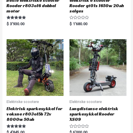
Beste elektriske scooter
elektrisk e scooter
Rooder r803o16 dobbel
Rooder gt01s 1650w 20ah
motor
selges
Rated
R
$
3'930.00
$
1'680.00
5.00
a
out of 5
t
e
d
0
o
u
t
o
f
5
Elektriske scootere
Elektriske scootere
Elektrisk sparkesykkel for
Langdistanse elektrisk
voksne r803o15b 72v
sparkesykkel Rooder
8000w 50ah
XS09
Rated
R
$
4'845.00
$
6'000.00