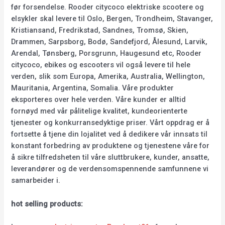
før forsendelse. Rooder citycoco elektriske scootere og
elsykler skal levere til Oslo, Bergen, Trondheim, Stavanger,
Kristiansand, Fredrikstad, Sandnes, Tromsø, Skien,
Drammen, Sarpsborg, Bodø, Sandefjord, Ålesund, Larvik,
Arendal, Tønsberg, Porsgrunn, Haugesund etc, Rooder
citycoco, ebikes og escooters vil også levere til hele
verden, slik som Europa, Amerika, Australia, Wellington,
Mauritania, Argentina, Somalia. Våre produkter
eksporteres over hele verden. Våre kunder er alltid
fornøyd med vår pålitelige kvalitet, kundeorienterte
tjenester og konkurransedyktige priser. Vårt oppdrag er å
fortsette å tjene din lojalitet ved å dedikere vår innsats til
konstant forbedring av produktene og tjenestene våre for
å sikre tilfredsheten til våre sluttbrukere, kunder, ansatte,
leverandører og de verdensomspennende samfunnene vi
samarbeider i.
hot selling products: