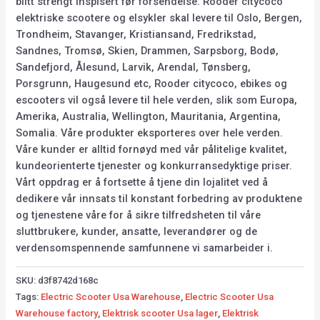
blitt strengt inspisert før forsendelse. Rooder citycoco
elektriske scootere og elsykler skal levere til Oslo, Bergen,
Trondheim, Stavanger, Kristiansand, Fredrikstad,
Sandnes, Tromsø, Skien, Drammen, Sarpsborg, Bodø,
Sandefjord, Ålesund, Larvik, Arendal, Tønsberg,
Porsgrunn, Haugesund etc, Rooder citycoco, ebikes og
escooters vil også levere til hele verden, slik som Europa,
Amerika, Australia, Wellington, Mauritania, Argentina,
Somalia. Våre produkter eksporteres over hele verden.
Våre kunder er alltid fornøyd med vår pålitelige kvalitet,
kundeorienterte tjenester og konkurransedyktige priser.
Vårt oppdrag er å fortsette å tjene din lojalitet ved å
dedikere vår innsats til konstant forbedring av produktene
og tjenestene våre for å sikre tilfredsheten til våre
sluttbrukere, kunder, ansatte, leverandører og de
verdensomspennende samfunnene vi samarbeider i.
SKU:
d3f8742d168c
Tags:
Electric Scooter Usa Warehouse
,
Electric Scooter Usa
Warehouse factory
,
Elektrisk scooter Usa lager
,
Elektrisk