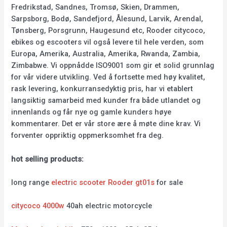
Fredrikstad, Sandnes, Tromsø, Skien, Drammen,
Sarpsborg, Bodø, Sandefjord, Ålesund, Larvik, Arendal,
Tønsberg, Porsgrunn, Haugesund etc, Rooder citycoco,
ebikes og escooters vil også levere til hele verden, som
Europa, Amerika, Australia, Amerika, Rwanda, Zambia,
Zimbabwe. Vi oppnådde ISO9001 som gir et solid grunnlag
for vår videre utvikling. Ved å fortsette med høy kvalitet,
rask levering, konkurransedyktig pris, har vi etablert
langsiktig samarbeid med kunder fra både utlandet og
innenlands og får nye og gamle kunders høye
kommentarer. Det er vår store ære å møte dine krav. Vi
forventer oppriktig oppmerksomhet fra deg.
hot selling products:
long range
electric scooter Rooder gt01s
for sale
citycoco 4000w
40ah electric motorcycle