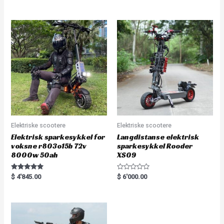
out of 5
t
e
d
0
o
u
t
o
f
5
Elektriske scootere
Elektriske scootere
Elektrisk sparkesykkel for
Langdistanse elektrisk
voksne r803o15b 72v
sparkesykkel Rooder
8000w 50ah
XS09
Rated
R
$
4'845.00
$
6'000.00
5.00
a
out of 5
t
e
d
0
o
u
t