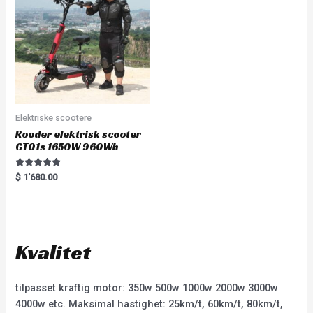
o
f
5
Elektriske scootere
Rooder elektrisk scooter
GT01s 1650W 960Wh
Rated
$
1'680.00
5.00
out of 5
Kvalitet
tilpasset kraftig motor: 350w 500w 1000w 2000w 3000w
4000w etc. Maksimal hastighet: 25km/t, 60km/t, 80km/t,