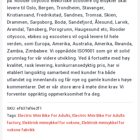
på. Rooder citycoco elektriske scootere og elsykler skal
levere til Oslo, Bergen, Trondheim, Stavanger,
Kristiansand, Fredrikstad, Sandnes, Tromsø, Skien,
Drammen, Sarpsborg, Bodø, Sandefjord, Ålesund, Larvik,
Arendal, Tønsberg, Porsgrunn, Haugesund etc, Rooder
citycoco, ebikes og escooters vil også levere til hele
verden, som Europa, Amerika, Australia, Amerika, Rwanda,
Zambia, Zimbabwe. Vi oppnådde ISO9001 som gir et solid
grunnlag for vår videre utvikling. Ved å fortsette med høy
kvalitet, rask levering, konkurransedyktig pris, har vi
etablert langsiktig samarbeid med kunder fra både
utlandet og innenlands og får nye og gamle kunders høye
kommentarer. Det er vår store ære å møte dine krav. Vi
forventer oppriktig oppmerksomhet fra deg.
SKU:
ef637af6e2f1
Tags:
Electric Mini Bike For Adults
,
Electric Mini Bike For Adults
factory
,
Elektrisk minisykkel for voksne
,
Elektrisk minisykkel for
voksne fabrikk