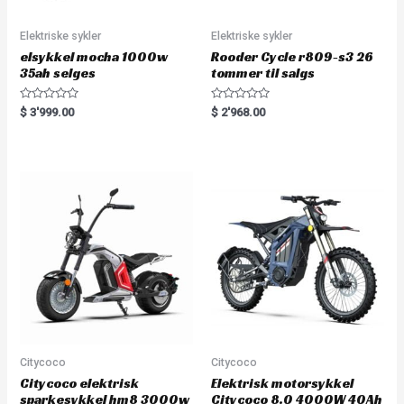
Elektriske sykler
Elektriske sykler
elsykkel mocha 1000w
Rooder Cycle r809-s3 26
35ah selges
tommer til salgs
R
R
$
3'999.00
$
2'968.00
a
a
t
t
e
e
d
d
0
0
o
o
u
u
t
t
o
o
f
f
5
5
Citycoco
Citycoco
Citycoco elektrisk
Elektrisk motorsykkel
sparkesykkel hm8 3000w
Citycoco 8.0 4000W 40Ah