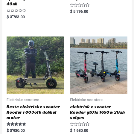
40ah
R
$
5'796.00
a
R
$
3'783.00
t
a
e
t
d
e
0
d
o
0
u
o
t
u
o
t
f
o
5
f
5
Elektriske scootere
Elektriske scootere
Beste elektriske scooter
elektrisk e scooter
Rooder r803o16 dobbel
Rooder gt01s 1650w 20ah
motor
selges
Rated
R
$
3'930.00
$
1'680.00
5.00
a