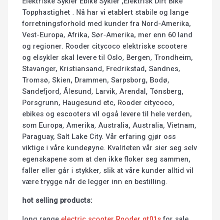
Elektriske Sykler Ebike Sykler ,Elektrisk Dirt Bike
Topphastighet . Nå har vi etablert stabile og lange
forretningsforhold med kunder fra Nord-Amerika,
Vest-Europa, Afrika, Sør-Amerika, mer enn 60 land
og regioner. Rooder citycoco elektriske scootere
og elsykler skal levere til Oslo, Bergen, Trondheim,
Stavanger, Kristiansand, Fredrikstad, Sandnes,
Tromsø, Skien, Drammen, Sarpsborg, Bodø,
Sandefjord, Ålesund, Larvik, Arendal, Tønsberg,
Porsgrunn, Haugesund etc, Rooder citycoco,
ebikes og escooters vil også levere til hele verden,
som Europa, Amerika, Australia, Australia, Vietnam,
Paraguay, Salt Lake City. Vår erfaring gjør oss
viktige i våre kundeøyne. Kvaliteten vår sier seg selv
egenskapene som at den ikke floker seg sammen,
faller eller går i stykker, slik at våre kunder alltid vil
være trygge når de legger inn en bestilling.
hot selling products:
long range
electric scooter Rooder gt01s
for sale