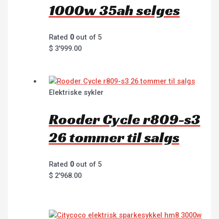
1000w 35ah selges
Rated
0
out of 5
$
3'999.00
Elektriske sykler
Rooder Cycle r809-s3
26 tommer til salgs
Rated
0
out of 5
$
2'968.00