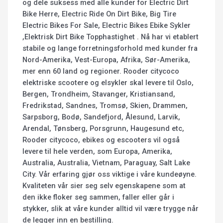
og dele suksess med alle kunder for Electric Dirt
Bike Herre, Electric Ride On Dirt Bike, Big Tire
Electric Bikes For Sale, Electric Bikes Ebike Sykler
,Elektrisk Dirt Bike Topphastighet . Nå har vi etablert
stabile og lange forretningsforhold med kunder fra
Nord-Amerika, Vest-Europa, Afrika, Sør-Amerika,
mer enn 60 land og regioner. Rooder citycoco
elektriske scootere og elsykler skal levere til Oslo,
Bergen, Trondheim, Stavanger, Kristiansand,
Fredrikstad, Sandnes, Tromsø, Skien, Drammen,
Sarpsborg, Bodø, Sandefjord, Ålesund, Larvik,
Arendal, Tønsberg, Porsgrunn, Haugesund etc,
Rooder citycoco, ebikes og escooters vil også
levere til hele verden, som Europa, Amerika,
Australia, Australia, Vietnam, Paraguay, Salt Lake
City. Vår erfaring gjør oss viktige i våre kundeøyne.
Kvaliteten vår sier seg selv egenskapene som at
den ikke floker seg sammen, faller eller går i
stykker, slik at våre kunder alltid vil være trygge når
de legger inn en bestilling.