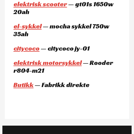
elektrisk scooter
— gt01s 1650w
20ah
el-sykkel
— mocha sykkel 750w
35ah
citycoco
— citycoco jy-01
elektrisk motorsykkel
— Rooder
r804-m21
Butikk
— Fabrikk direkte