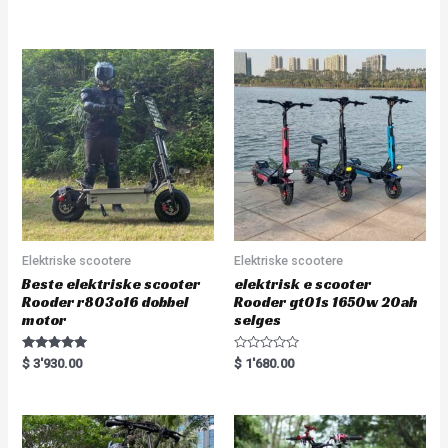
t
d
e
0
d
o
0
u
o
t
u
o
t
f
o
5
f
5
Elektriske scootere
Elektriske scootere
Beste elektriske scooter
elektrisk e scooter
Rooder r803o16 dobbel
Rooder gt01s 1650w 20ah
motor
selges
Rated
R
$
3'930.00
$
1'680.00
5.00
a
out of 5
t
e
d
0
o
u