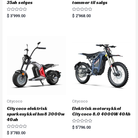
35ah selges
tommer til salgs
R
R
$
3'999.00
$
2'968.00
a
a
t
t
e
e
d
d
0
0
o
o
u
u
t
t
o
o
f
f
5
5
Citycoco
Citycoco
Citycoco elektrisk
Elektrisk motorsykkel
sparkesykkel hm8 3000w
Citycoco 8.0 4000W 40Ah
40ah
R
$
5'796.00
a
R
$
3'783.00
t
a
e