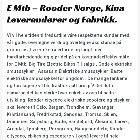
E Mtb – Rooder Norge, Kina
Leverandører og Fabrikk.
Vi vil hele tiden tilfredsstille våre respekterte kunder med
vår gode, overlegne verdi og overlegne assistanse på
grunn av at vi er ekstra erfarne og langt mer
hardtarbeidende og gjør det på en kostnadseffektiv måte
for E Mtb, Big Tire Electric Bikes Til salgs , Gode elektriske
smusssykler , Assassin Elektriske smusssykler ,Beste
elektriske smusssykkel for ungdom . De mange tankene
og forslagene vil bli drastisk satt pris på! Det flotte
samarbeidet kan styrke hver enkelt av oss til bedre
utvikling! Rooder citycoco elektriske scootere og elsykler
skal levere til Oslo, Bergen, Trondheim, Stavanger,
Kristiansand, Fredrikstad, Sandnes, Tromsø, Skien,
Drammen, Sarpsborg, Bodø, Sandefjord, Ålesund, Larvik,
Arendal, Tønsberg, Porsgrunn, Haugesund etc, Rooder
citycoco, ebikes og escootere vil også levere til hele