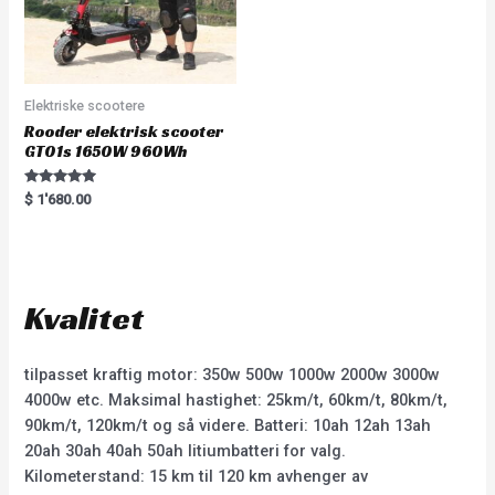
Elektriske scootere
Rooder elektrisk scooter
GT01s 1650W 960Wh
Rated
$
1'680.00
5.00
out of 5
Kvalitet
tilpasset kraftig motor: 350w 500w 1000w 2000w 3000w
4000w etc. Maksimal hastighet: 25km/t, 60km/t, 80km/t,
90km/t, 120km/t og så videre. Batteri: 10ah 12ah 13ah
20ah 30ah 40ah 50ah litiumbatteri for valg.
Kilometerstand: 15 km til 120 km avhenger av