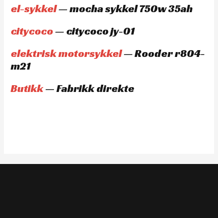
el-sykkel
— mocha sykkel 750w 35ah
citycoco
— citycoco jy-01
elektrisk motorsykkel
— Rooder r804-
m21
Butikk
— Fabrikk direkte