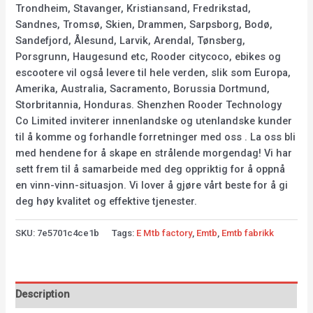
Trondheim, Stavanger, Kristiansand, Fredrikstad,
Sandnes, Tromsø, Skien, Drammen, Sarpsborg, Bodø,
Sandefjord, Ålesund, Larvik, Arendal, Tønsberg,
Porsgrunn, Haugesund etc, Rooder citycoco, ebikes og
escootere vil også levere til hele verden, slik som Europa,
Amerika, Australia, Sacramento, Borussia Dortmund,
Storbritannia, Honduras. Shenzhen Rooder Technology
Co Limited inviterer innenlandske og utenlandske kunder
til å komme og forhandle forretninger med oss . La oss bli
med hendene for å skape en strålende morgendag! Vi har
sett frem til å samarbeide med deg oppriktig for å oppnå
en vinn-vinn-situasjon. Vi lover å gjøre vårt beste for å gi
deg høy kvalitet og effektive tjenester.
SKU:
7e5701c4ce1b
Tags:
E Mtb factory
,
Emtb
,
Emtb fabrikk
Description