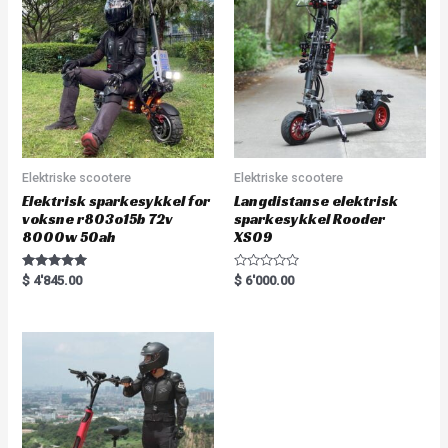
t
o
f
5
Elektriske scootere
Elektriske scootere
Elektrisk sparkesykkel for
Langdistanse elektrisk
voksne r803o15b 72v
sparkesykkel Rooder
8000w 50ah
XS09
Rated
R
$
4'845.00
$
6'000.00
5.00
a
out of 5
t
e
d
0
o
u
t
o
f
5