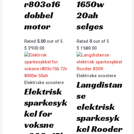
r803o16
1650w
dobbel
20ah
motor
selges
Rated
5.00
out of 5
Rated
0
out of 5
$
3'930.00
$
1'680.00
Elektriske scootere
Langdistan
Elektriske scootere
Elektrisk
se
sparkesyk
elektrisk
kel for
sparkesyk
voksne
kel Rooder