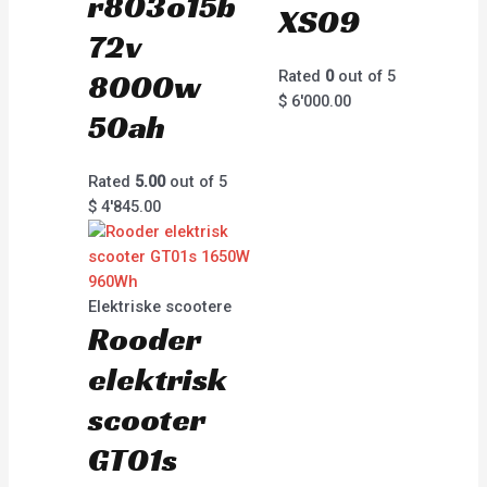
r803o15b
XS09
72v
8000w
Rated
0
out of 5
$
6'000.00
50ah
Rated
5.00
out of 5
$
4'845.00
Elektriske scootere
Rooder
elektrisk
scooter
GT01s