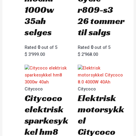
1000w
r809-s3
35ah
26 tommer
selges
til salgs
Rated
0
out of 5
Rated
0
out of 5
$
3'999.00
$
2'968.00
Citycoco
Citycoco
Citycoco
Elektrisk
elektrisk
motorsykk
sparkesyk
el
kel hm8
Citycoco