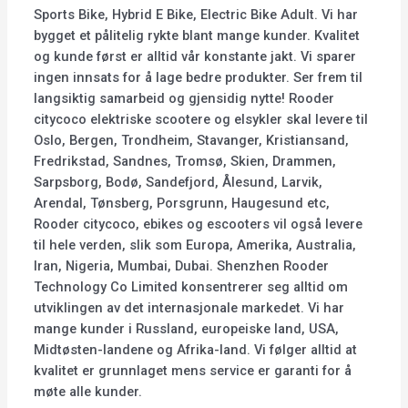
Sports Bike, Hybrid E Bike, Electric Bike Adult. Vi har
bygget et pålitelig rykte blant mange kunder. Kvalitet
og kunde først er alltid vår konstante jakt. Vi sparer
ingen innsats for å lage bedre produkter. Ser frem til
langsiktig samarbeid og gjensidig nytte! Rooder
citycoco elektriske scootere og elsykler skal levere til
Oslo, Bergen, Trondheim, Stavanger, Kristiansand,
Fredrikstad, Sandnes, Tromsø, Skien, Drammen,
Sarpsborg, Bodø, Sandefjord, Ålesund, Larvik,
Arendal, Tønsberg, Porsgrunn, Haugesund etc,
Rooder citycoco, ebikes og escooters vil også levere
til hele verden, slik som Europa, Amerika, Australia,
Iran, Nigeria, Mumbai, Dubai. Shenzhen Rooder
Technology Co Limited konsentrerer seg alltid om
utviklingen av det internasjonale markedet. Vi har
mange kunder i Russland, europeiske land, USA,
Midtøsten-landene og Afrika-land. Vi følger alltid at
kvalitet er grunnlaget mens service er garanti for å
møte alle kunder.